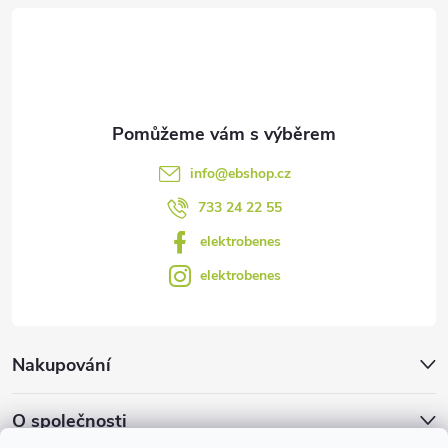
t
í
info
@
ebshop.cz
733 24 22 55
elektrobenes
elektrobenes
Nakupování
O společnosti