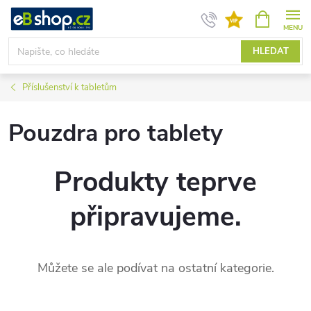
Přejít
NÁKUPNÍ
KOŠÍK
na
obsah
HLEDAT
Příslušenství k tabletům
Pouzdra pro tablety
Produkty teprve
připravujeme.
Můžete se ale podívat na ostatní kategorie.