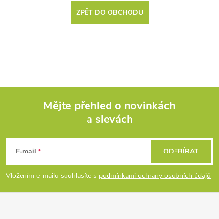
ZPĚT DO OBCHODU
Mějte přehled o novinkách
a slevách
Z
á
E-mail
ODEBÍRAT
p
Vložením e-mailu souhlasíte s
podmínkami ochrany osobních údajů
a