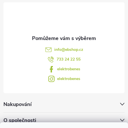
t
í
info
@
ebshop.cz
733 24 22 55
elektrobenes
elektrobenes
Nakupování
O společnosti