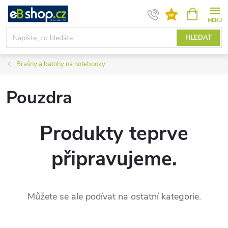
Přejít
NÁKUPNÍ
KOŠÍK
na
obsah
HLEDAT
Brašny a batohy na notebooky
Pouzdra
Produkty teprve
připravujeme.
Můžete se ale podívat na ostatní kategorie.