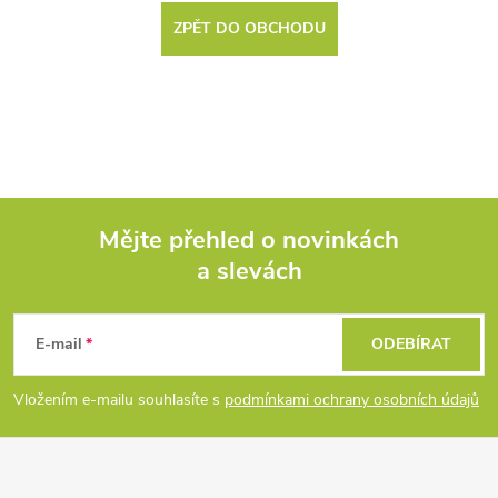
ZPĚT DO OBCHODU
Mějte přehled o novinkách
a slevách
Z
á
E-mail
ODEBÍRAT
p
Vložením e-mailu souhlasíte s
podmínkami ochrany osobních údajů
a