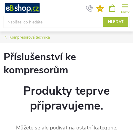
Přejít
NÁKUPNÍ
KOŠÍK
na
obsah
HLEDAT
Kompresorová technika
Příslušenství ke
kompresorům
Produkty teprve
připravujeme.
Můžete se ale podívat na ostatní kategorie.