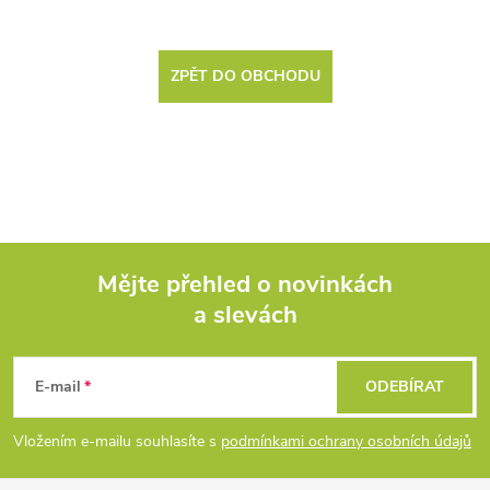
ZPĚT DO OBCHODU
Mějte přehled o novinkách
a slevách
Z
á
E-mail
ODEBÍRAT
p
Vložením e-mailu souhlasíte s
podmínkami ochrany osobních údajů