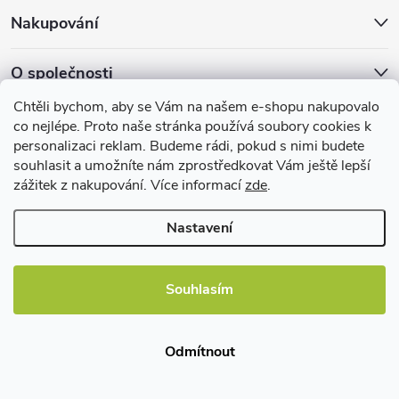
u
Nakupování
O společnosti
Chtěli bychom, aby se Vám na našem e-shopu nakupovalo
Facebook
co nejlépe. Proto naše stránka používá soubory cookies k
personalizaci reklam. Budeme rádi, pokud s nimi budete
souhlasit a umožníte nám zprostředkovat Vám ještě lepší
zážitek z nakupování. Více informací
zde
.
Užitečné informace
Nastavení
Souhlasím
Copyright 2026
EBshop.cz
. Všechna práva vyhrazena.
Odmítnout
Vytvořil Shoptet