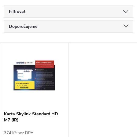
Filtrovat
Ř
Doporučujeme
a
Nejlevnější
V
Nejdražší
z
ý
Nejprodávanější
e
p
Abecedně
n
i
í
s
p
Karta Skylink Standard HD
M7 (IR)
p
r
374 Kč bez DPH