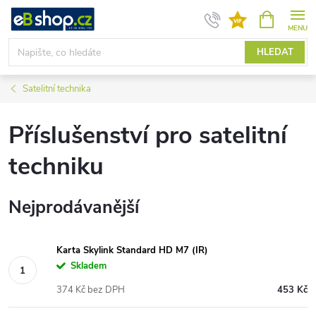
Přejít
NÁKUPNÍ
KOŠÍK
na
obsah
HLEDAT
Satelitní technika
Příslušenství pro satelitní
techniku
Nejprodávanější
Karta Skylink Standard HD M7 (IR)
Skladem
374 Kč bez DPH
453 Kč