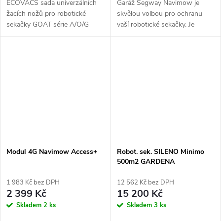
ECOVACS sada univerzálních
Garáž Segway Navimow je
žacích nožů pro robotické
skvělou volbou pro ochranu
sekačky GOAT série A/O/G
vaší robotické sekačky. Je
(PRO), 12 ks
vyrobena z vysoce kvalitních
materiálů, je odolná vůči
nepříznivým vlivům počasí a
umožňuje snadný...
Modul 4G Navimow Access+
Robot. sek. SILENO Minimo
500m2 GARDENA
1 983 Kč bez DPH
12 562 Kč bez DPH
2 399 Kč
15 200 Kč
Skladem
2 ks
Skladem
3 ks