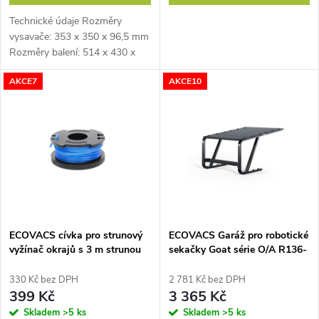
d
u
Technické údaje Rozměry
u
vysavače: 353 x 350 x 96,5 mm
k
Rozměry balení: 514 x 430 x
k
153 mm Hmotnost: 3,6 kg
AKCE7
AKCE10
t
Vestavěná baterie: 5200 mAh
Li-Ion Výdrž na jedno nabití:
t
150 min./250...
ů
ů
ECOVACS cívka pro strunový
ECOVACS Garáž pro robotické
vyžínač okrajů s 3 m strunou
sekačky Goat série O/A R136-
pro GOAT série PRO, 2 ks
11
330 Kč bez DPH
2 781 Kč bez DPH
399 Kč
3 365 Kč
Skladem
>5 ks
Skladem
>5 ks