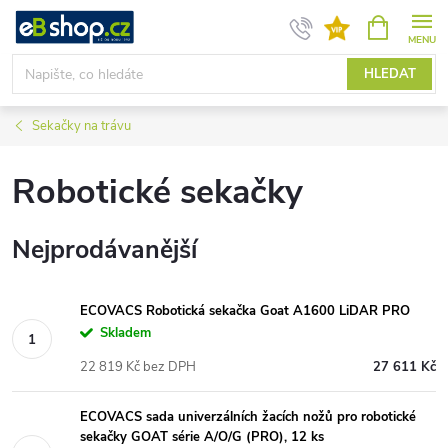
Přejít
NÁKUPNÍ
KOŠÍK
na
obsah
HLEDAT
Sekačky na trávu
Robotické sekačky
Nejprodávanější
ECOVACS Robotická sekačka Goat A1600 LiDAR PRO
Skladem
22 819 Kč bez DPH
27 611 Kč
ECOVACS sada univerzálních žacích nožů pro robotické
sekačky GOAT série A/O/G (PRO), 12 ks