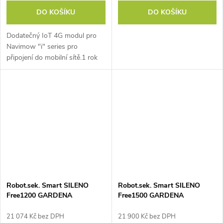
DO KOŠÍKU
DO KOŠÍKU
Dodatečný IoT 4G modul pro
Navimow "i" series pro
připojení do mobilní sítě.1 rok
dat zdarma.
Robot.sek. Smart SILENO
Robot.sek. Smart SILENO
Free1200 GARDENA
Free1500 GARDENA
21 074 Kč bez DPH
21 900 Kč bez DPH