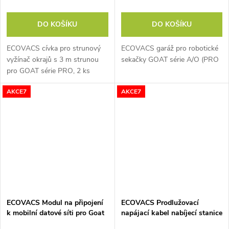
DO KOŠÍKU
DO KOŠÍKU
ECOVACS cívka pro strunový
ECOVACS garáž pro robotické
vyžínač okrajů s 3 m strunou
sekačky GOAT série A/O (PRO
pro GOAT série PRO, 2 ks
AKCE7
AKCE7
ECOVACS Modul na připojení
ECOVACS Prodlužovací
k mobilní datové síti pro Goat
napájací kabel nabíjecí stanice
série A FM2213C
pro Goat série A GEX010002