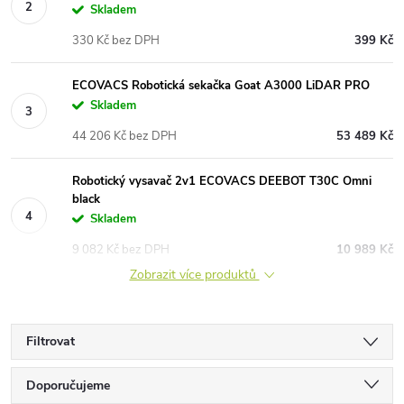
Skladem
330 Kč bez DPH
399 Kč
ECOVACS Robotická sekačka Goat A3000 LiDAR PRO
Skladem
44 206 Kč bez DPH
53 489 Kč
Robotický vysavač 2v1 ECOVACS DEEBOT T30C Omni
black
Skladem
9 082 Kč bez DPH
10 989 Kč
Zobrazit více produktů
Filtrovat
Ř
Doporučujeme