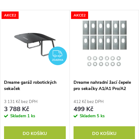
a
Nejlevnější
V
AKCE2
AKCE2
Nejdražší
z
ý
Nejprodávanější
e
p
Abecedně
n
ZDARMA
i
ZDARMA
í
s
p
Dreame garáž robotických
Dreame nahradní žací čepele
sekaček
pro sekačky A1/A1 Pro/A2
p
r
3 131 Kč bez DPH
412 Kč bez DPH
r
3 788 Kč
499 Kč
o
Skladem
1 ks
Skladem
5 ks
o
d
DO KOŠÍKU
DO KOŠÍKU