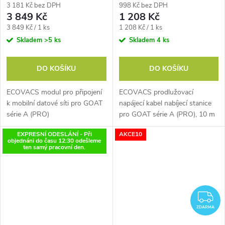
3 181 Kč bez DPH
998 Kč bez DPH
3 849 Kč
1 208 Kč
Měrná
Měrná
3 849 Kč / 1 ks
1 208 Kč / 1 ks
cena:
cena:
Skladem
>5 ks
Skladem
4 ks
DO KOŠÍKU
DO KOŠÍKU
ECOVACS modul pro připojení
ECOVACS prodlužovací
k mobilní datové síti pro GOAT
napájecí kabel nabíjecí stanice
série A (PRO)
pro GOAT série A (PRO), 10 m
EXPRESNÍ ODESLÁNÍ - Při
AKCE10
objednáni do času 12:30 odešleme
ten samý pracovní den.
Z
ZDARMA