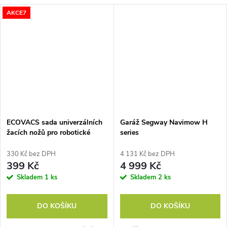
AKCE7
ECOVACS sada univerzálních
Garáž Segway Navimow H
žacích nožů pro robotické
series
sekačky GOAT série A/O/G
(PRO), 12 ks
330 Kč bez DPH
4 131 Kč bez DPH
399 Kč
4 999 Kč
Skladem
1 ks
Skladem
2 ks
DO KOŠÍKU
DO KOŠÍKU