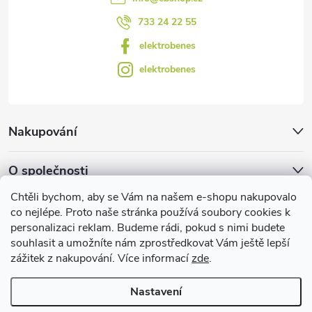
u
733 24 22 55
elektrobenes
elektrobenes
Nakupování
O společnosti
Chtěli bychom, aby se Vám na našem e-shopu nakupovalo
Facebook
co nejlépe. Proto naše stránka používá soubory cookies k
personalizaci reklam. Budeme rádi, pokud s nimi budete
souhlasit a umožníte nám zprostředkovat Vám ještě lepší
zážitek z nakupování. Více informací
zde
.
Užitečné informace
Nastavení