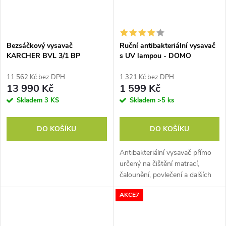
Bezsáčkový vysavač
Ruční antibakteriální vysavač
KARCHER BVL 3/1 BP
s UV lampou - DOMO
ZÁDOVÝ
DO223S
11 562 Kč bez DPH
1 321 Kč bez DPH
13 990 Kč
1 599 Kč
Skladem
3 KS
Skladem
>5 ks
DO KOŠÍKU
DO KOŠÍKU
Antibakteriální vysavač přímo
určený na čištění matrací,
čalounění, povlečení a dalších
ploch. Díky vestavěnému UV-C
AKCE7
světlu zničí až 99,9 % bakterií,
virů a plísní.