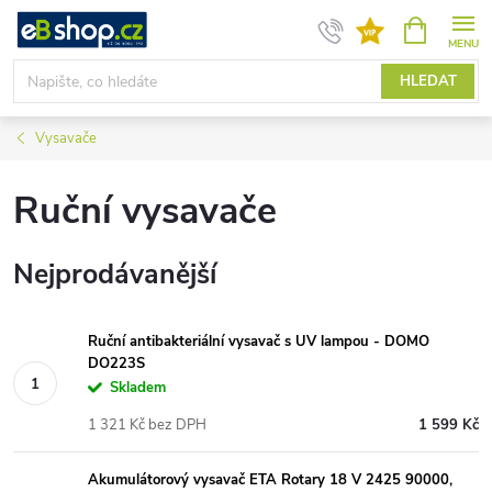
Přejít
NÁKUPNÍ
KOŠÍK
na
obsah
HLEDAT
Vysavače
Ruční vysavače
Nejprodávanější
Ruční antibakteriální vysavač s UV lampou - DOMO
DO223S
Skladem
1 321 Kč bez DPH
1 599 Kč
Akumulátorový vysavač ETA Rotary 18 V 2425 90000,