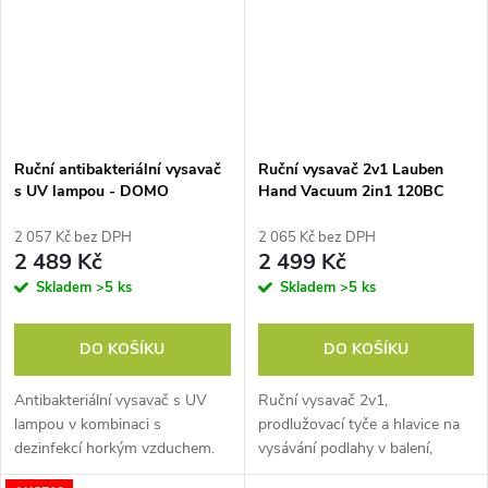
Ruční antibakteriální vysavač
Ruční vysavač 2v1 Lauben
s UV lampou - DOMO
Hand Vacuum 2in1 120BC
DO234S
2 057 Kč bez DPH
2 065 Kč bez DPH
2 489 Kč
2 499 Kč
Skladem
>5 ks
Skladem
>5 ks
DO KOŠÍKU
DO KOŠÍKU
Antibakteriální vysavač s UV
Ruční vysavač 2v1,
lampou v kombinaci s
prodlužovací tyče a hlavice na
dezinfekcí horkým vzduchem.
vysávání podlahy v balení,
Efektivně zahubí až 99,9%
BLDC motor, USB-C nabíjení,