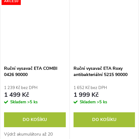
AKCE10
bakterií a roztočů. Vysátí do
sací síla: 14 kPa/ 30AW, dva
čista zajistí rotační kartáč a
stupně intenzity, doba vysávání:
výkonné sání.
až 30...
Ruční vysavač ETA COMBI
Ruční vysavač ETA Roxy
0426 90000
antibakteriální 5215 90000
bílý/modrý
1 239 Kč bez DPH
1 652 Kč bez DPH
1 499 Kč
1 999 Kč
Skladem
>5 ks
Skladem
>5 ks
DO KOŠÍKU
DO KOŠÍKU
Výdrž akumulátoru až 20