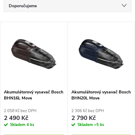
Ř
Doporučujeme
a
Nejlevnější
V
Nejdražší
z
ý
Nejprodávanější
e
p
Abecedně
n
i
í
s
p
Akumulátorový vysavač Bosch
Akumulátorový vysavač Bosch
BHN16L Move
BHN20L Move
p
r
2 058 Kč bez DPH
2 306 Kč bez DPH
r
2 490 Kč
2 790 Kč
o
Skladem
4 ks
Skladem
>5 ks
o