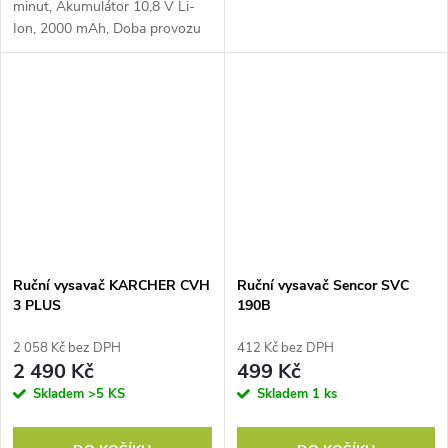
minut, Akumulátor 10,8 V Li-
Ion, 2000 mAh, Doba provozu
(min.): 20, Akumulátor 10,8 V
Li-Ion, 2000 mAh, Objem
prachové nádoby 50...
Ruční vysavač KARCHER CVH
Ruční vysavač Sencor SVC
3 PLUS
190B
2 058 Kč bez DPH
412 Kč bez DPH
2 490 Kč
499 Kč
Skladem
>5 KS
Skladem
1 ks