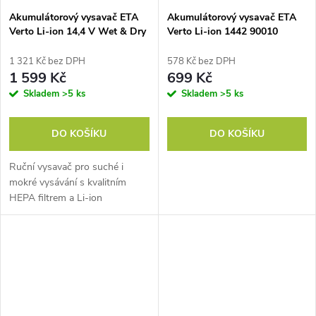
Akumulátorový vysavač ETA
Akumulátorový vysavač ETA
Verto Li-ion 14,4 V Wet & Dry
Verto Li-ion 1442 90010
5442 90000
černý/tyrkysový
1 321 Kč bez DPH
578 Kč bez DPH
1 599 Kč
699 Kč
Skladem
>5 ks
Skladem
>5 ks
DO KOŠÍKU
DO KOŠÍKU
Ruční vysavač pro suché i
mokré vysávání s kvalitním
HEPA filtrem a Li-ion
akumulátorem 14,4 V s výdrží
až 20 minut.