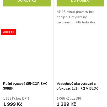
DO KOŠÍKU
DO KOŠÍKU
Až 15 minut provozu bez
dobíjení Omyvatelný
permanentní filtr Indikátor
dobíjení baterií
AKCE10
Ruční vysavač SENCOR SVC
Vzduchový aku vysavač a
308BK
ofukovač 2v1 - 7,2 V BLDC -
DOMO DO251S
1 652 Kč bez DPH
1 065 Kč bez DPH
1 999 Kč
1 289 Kč