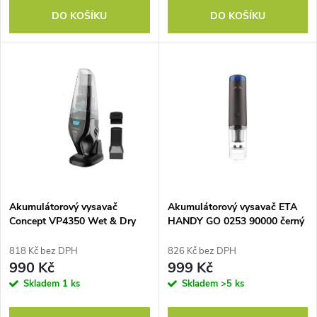
d
DO KOŠÍKU
DO KOŠÍKU
d
u
u
k
k
t
t
ů
ů
Akumulátorový vysavač
Akumulátorový vysavač ETA
Concept VP4350 Wet & Dry
HANDY GO 0253 90000 černý
Riser, 7,4 V
818 Kč bez DPH
826 Kč bez DPH
990 Kč
999 Kč
Skladem
1 ks
Skladem
>5 ks