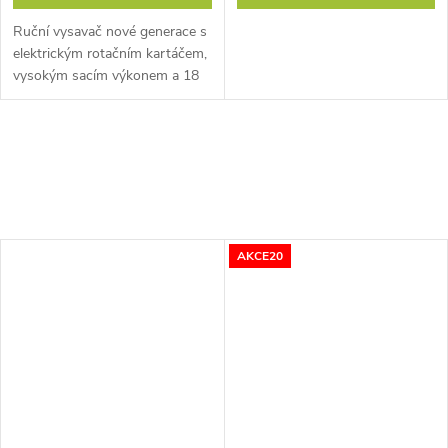
Ruční vysavač nové generace s
elektrickým rotačním kartáčem,
vysokým sacím výkonem a 18
V Li-ion akumulátorem pro
výdrž až 30 minut na jedno
nabití.
AKCE20