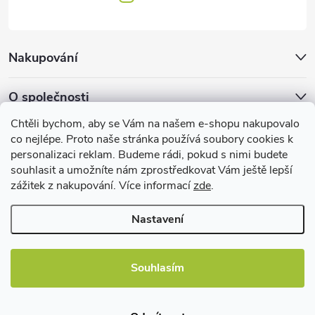
s
u
Nakupování
O společnosti
Chtěli bychom, aby se Vám na našem e-shopu nakupovalo
Facebook
co nejlépe. Proto naše stránka používá soubory cookies k
personalizaci reklam. Budeme rádi, pokud s nimi budete
souhlasit a umožníte nám zprostředkovat Vám ještě lepší
zážitek z nakupování. Více informací
zde
.
Užitečné informace
Nastavení
Souhlasím
Copyright 2026
EBshop.cz
. Všechna práva vyhrazena.