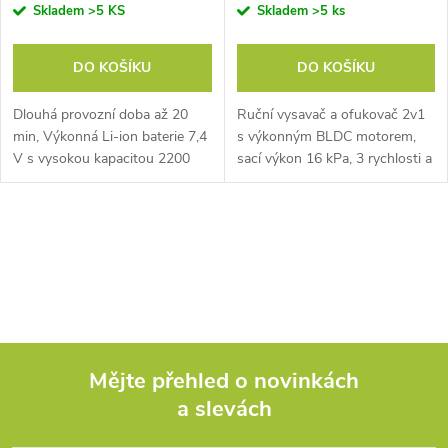
Skladem
>5 KS
Skladem
>5 ks
DO KOŠÍKU
DO KOŠÍKU
Dlouhá provozní doba až 20
Ruční vysavač a ofukovač 2v1
min, Výkonná Li-ion baterie 7,4
s výkonným BLDC motorem,
V s vysokou kapacitou 2200
sací výkon 16 kPa, 3 rychlosti a
mAh, Extra lehký, pouze 0,5 kg,
LED světlo. Bezdrátový provoz
až 30 min, 8 ks příslušenství,
kabel USB-C a adaptér.
O
v
l
á
Mějte přehled o novinkách
d
a slevách
Z
a