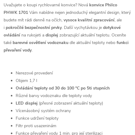
Uvažujete o koupi rychlovarné konvice? Nová
konvice Philco
PHWK 1701
Vám nabídne nejen jednoduchý elegantní design, který
budete mít rádi denně na očích,
vysoce kvalitní zpracování
, ale
i
pokročilé bezpečnostní prvky
. Další vychytávkou je
dotykové
ovládání
na rukojeti a
displej
zobrazující aktuální teplotu. Oceníte
také
barevné osvětlení vodoznaku
dle aktuální teploty nebo
funkci
převaření vody
.
Nerezové provedení
Objem 1,7 l
Ovládání teploty od 30 do 100 °C po 5ti stupních
Různé barvy vodoznaku dle teploty vody
LED displej
(přesné zobrazení aktuální teploty)
Vícenásobný systém ochrany
Funkce udržení teploty
Filtr proti usazeninám
Funkce převaření vody 1 min. pro její sterilizaci