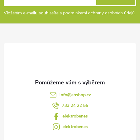
p
Vložením e-mailu souhlasíte s
podmínkami ochrany osobních údajů
a
t
í
info
@
ebshop.cz
733 24 22 55
elektrobenes
elektrobenes