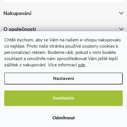
Nakupování
O společnosti
Chtěli bychom, aby se Vám na našem e-shopu nakupovalo
Facebook
co nejlépe. Proto naše stránka používá soubory cookies k
personalizaci reklam. Budeme rádi, pokud s nimi budete
souhlasit a umožníte nám zprostředkovat Vám ještě lepší
zážitek z nakupování. Více informací
zde
.
Užitečné informace
Nastavení
Souhlasím
Copyright 2026
EBshop.cz
. Všechna práva vyhrazena.
Odmítnout
Vytvořil Shoptet