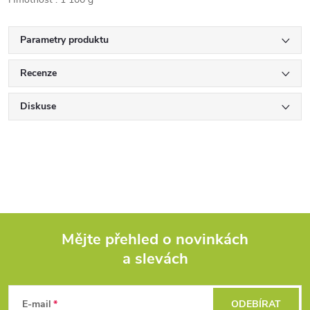
Parametry produktu
Recenze
Diskuse
Mějte přehled o novinkách
a slevách
Z
á
E-mail
ODEBÍRAT