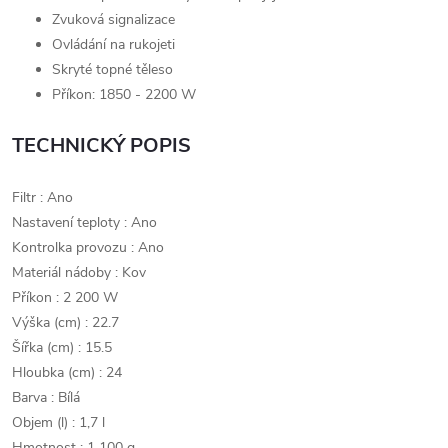
Zvuková signalizace
Ovládání na rukojeti
Skryté topné těleso
Příkon: 1850 - 2200 W
TECHNICKÝ POPIS
Filtr : Ano
Nastavení teploty : Ano
Kontrolka provozu : Ano
Materiál nádoby : Kov
Příkon : 2 200 W
Výška (cm) : 22.7
Šířka (cm) : 15.5
Hloubka (cm) : 24
Barva : Bílá
Objem (l) : 1,7 l
Hmotnost : 1 100 g