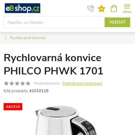
Přejít
NÁKUPNÍ
KOŠÍK
na
obsah
HLEDAT
Rychlovarné konvice
Rychlovarná konvice
PHILCO PHWK 1701
Neohodnoceno
Podrobnosti hodnocení
Kód produktu:
41010118
AKCE15