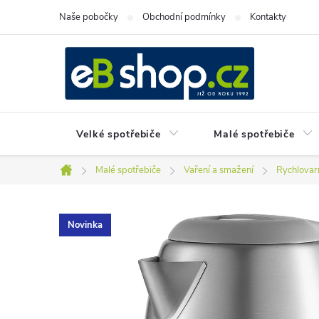
Přejít
Naše pobočky
Obchodní podmínky
Kontakty
na
obsah
Velké spotřebiče
Malé spotřebiče
Malé spotřebiče
Vaření a smažení
Rychlovar
Domů
Novinka