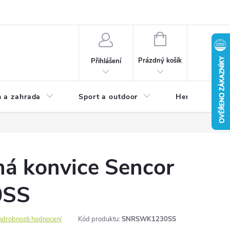
NÁKUPNÍ
KOŠÍK
Prázdný košík
Přihlášení
 a zahrada
Sport a outdoor
Herní zóna
ná konvice Sencor
0SS
odrobnosti hodnocení
Kód produktu:
SNRSWK1230SS