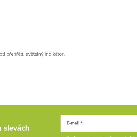
i přehřátí, světelný indikátor.
E-mail
a slevách