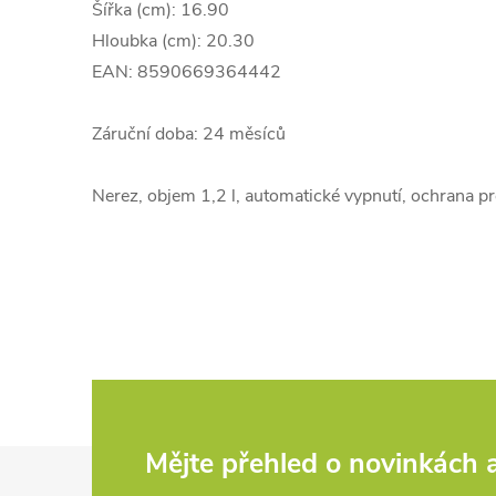
Šířka (cm): 16.90
Hloubka (cm): 20.30
EAN: 8590669364442
Záruční doba: 24 měsíců
Nerez, objem 1,2 l, automatické vypnutí, ochrana prot
Z
Mějte přehled o novinkách