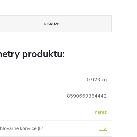
DISKUZE
etry produktu:
:
0.923 kg
8590669364442
nerez
lovarné konvice (l)
:
1.2