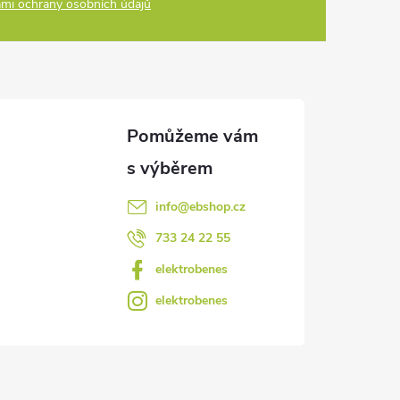
mi ochrany osobních údajů
info
@
ebshop.cz
733 24 22 55
elektrobenes
elektrobenes