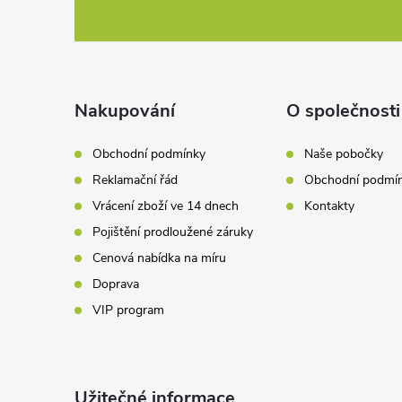
á
p
a
Nakupování
O společnosti
t
Obchodní podmínky
Naše pobočky
Reklamační řád
Obchodní podmí
í
Vrácení zboží ve 14 dnech
Kontakty
Pojištění prodloužené záruky
Cenová nabídka na míru
Doprava
VIP program
Užitečné informace