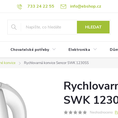
733 24 22 55
info@ebshop.cz
HLEDAT
Chovatelské potřeby
Elektronika
Dům
né konvice
Rychlovarná konvice Sencor SWK 1230SS
Rychlovar
SWK 123
Neohodnoceno
P