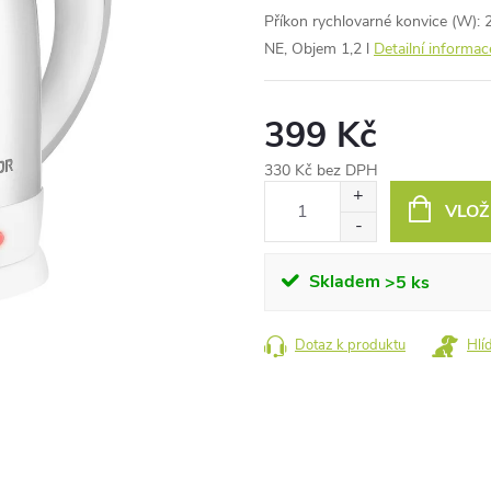
Příkon rychlovarné konvice (W): 
NE, Objem 1,2 l
Detailní informac
399 Kč
330 Kč bez DPH
Měrná
VLOŽ
cena:
Skladem
>5 ks
Dotaz k produktu
Hlí