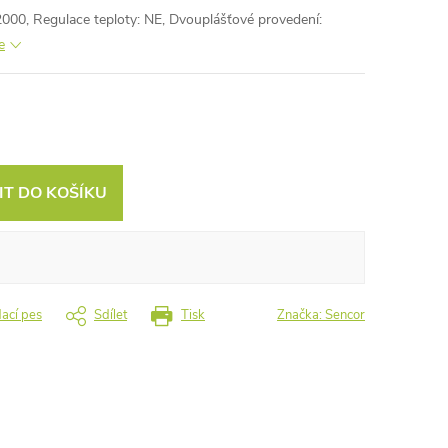
2000, Regulace teploty: NE, Dvouplášťové provedení:
e
IT DO KOŠÍKU
dací pes
Sdílet
Tisk
Značka:
Sencor