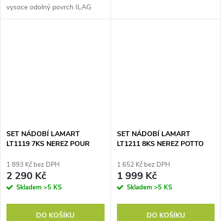
vysoce odolný povrch ILAG
BASIC Swiss Technology
Tlusté sendvičové dno zaručuje
dokonale rovnoměrný rozvod
tepla...
SET NÁDOBÍ LAMART
SET NÁDOBÍ LAMART
LT1119 7KS NEREZ POUR
LT1211 8KS NEREZ POTTO
1 893 Kč bez DPH
1 652 Kč bez DPH
2 290 Kč
1 999 Kč
Skladem
>5 KS
Skladem
>5 KS
DO KOŠÍKU
DO KOŠÍKU