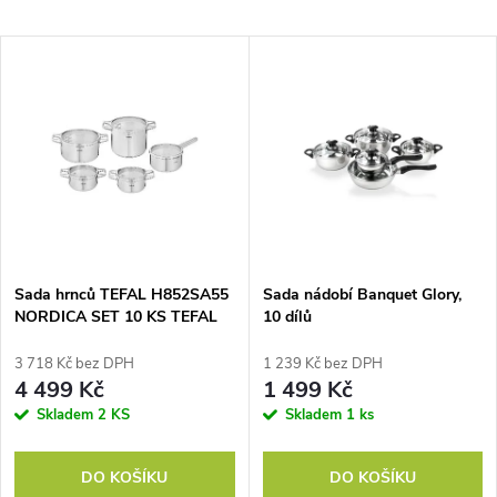
a
Nejlevnější
V
Nejdražší
z
ý
Nejprodávanější
e
p
Abecedně
n
i
í
s
p
Sada hrnců TEFAL H852SA55
Sada nádobí Banquet Glory,
NORDICA SET 10 KS TEFAL
10 dílů
p
r
3 718 Kč bez DPH
1 239 Kč bez DPH
r
4 499 Kč
1 499 Kč
o
Skladem
2 KS
Skladem
1 ks
o
d
DO KOŠÍKU
DO KOŠÍKU