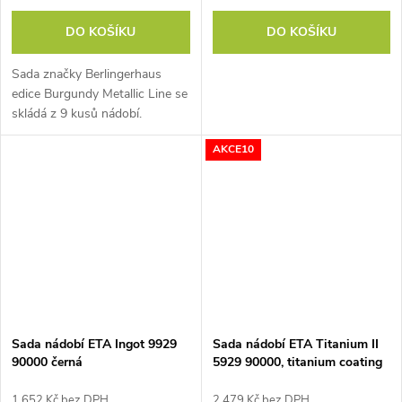
DO KOŠÍKU
DO KOŠÍKU
Sada značky Berlingerhaus
edice Burgundy Metallic Line se
skládá z 9 kusů nádobí.
Doménou této sady je praktická
AKCE10
Click rukojeť, kompatibilní se
všemi kusy nádobí. Všechny
nádoby...
Sada nádobí ETA Ingot 9929
Sada nádobí ETA Titanium II
90000 černá
5929 90000, titanium coating
8 ks
1 652 Kč bez DPH
2 479 Kč bez DPH