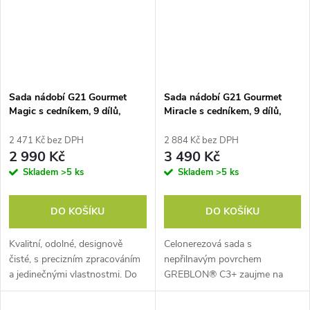
Sada nádobí G21 Gourmet
Sada nádobí G21 Gourmet
Magic s cedníkem, 9 dílů,
Miracle s cedníkem, 9 dílů,
nerez
nerez/greblon
2 471 Kč bez DPH
2 884 Kč bez DPH
2 990 Kč
3 490 Kč
Skladem
>5 ks
Skladem
>5 ks
DO KOŠÍKU
DO KOŠÍKU
Kvalitní, odolné, designově
Celonerezová sada s
čisté, s precizním zpracováním
nepřilnavým povrchem
a jedinečnými vlastnostmi. Do
GREBLON® C3+ zaujme na
detailů vyladěné nádobí v sadě
první pohled unikátní vnitřní
G21 Goumet Magic se stane
vrstvou nerezového nádobí