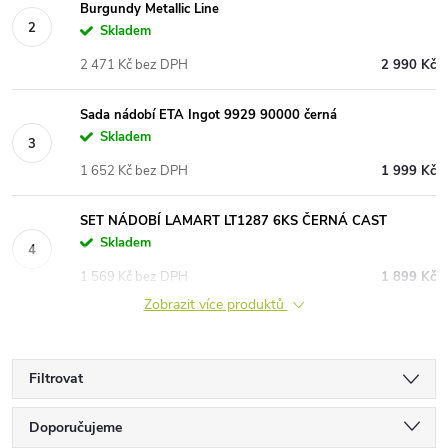
Burgundy Metallic Line
Skladem
2 471 Kč bez DPH
2 990 Kč
Sada nádobí ETA Ingot 9929 90000 černá
Skladem
1 652 Kč bez DPH
1 999 Kč
SET NÁDOBÍ LAMART LT1287 6KS ČERNÁ CAST
Skladem
1 569 Kč bez DPH
1 899 Kč
Zobrazit více produktů
Filtrovat
Ř
Doporučujeme