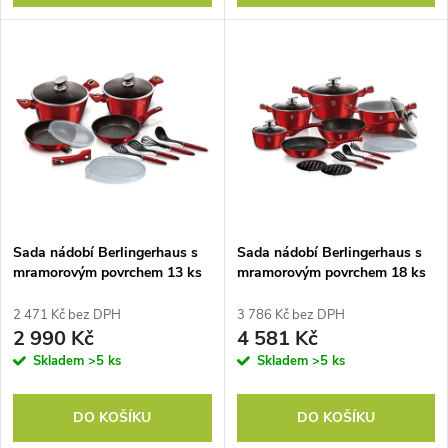
d
u
u
k
k
t
t
ů
ů
Sada nádobí Berlingerhaus s
Sada nádobí Berlingerhaus s
mramorovým povrchem 13 ks
mramorovým povrchem 18 ks
Burgundy Metallic Line
Burgundy Metallic Line
2 471 Kč bez DPH
3 786 Kč bez DPH
2 990 Kč
4 581 Kč
Skladem
>5 ks
Skladem
>5 ks
DO KOŠÍKU
DO KOŠÍKU