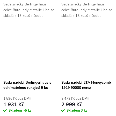
Sada značky Berlingerhaus
Sada značky Berlingerhaus
edice Burgundy Metallic Line se
edice Burgundy Metallic Line se
skládá z 13 kusů nádobí.
skládá z 18 kusů nádobí.
3vrstvý mramorový povrch,
3vrstvý mramorový povrch,
charakteristický svou
charakteristický svou
dokonalou nepřilnavostí. Turbo
dokonalou nepřilnavostí. Turbo
indukční dno a...
indukční dno a...
Sada nádobí Berlingerhaus s
Sada nádobí ETA Honeycomb
odnímatelnou rukojetí 9 ks
1929 90000 nerez
Burgundy Metallic Line
1 596 Kč bez DPH
2 479 Kč bez DPH
1 931 Kč
2 999 Kč
Skladem
>5 ks
Skladem
3 ks