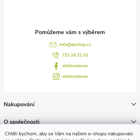
í
k
y
v
info
@
ebshop.cz
ý
733 24 22 55
p
elektrobenes
i
elektrobenes
s
u
Nakupování
O společnosti
Chtěli bychom, aby se Vám na našem e-shopu nakupovalo
Facebook