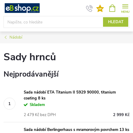
Přejít
NÁKUPNÍ
KOŠÍK
na
obsah
HLEDAT
Nádobí
Sady hrnců
Nejprodávanější
Sada nádobí ETA Titanium II 5929 90000, titanium
coating 8 ks
Skladem
2 479 Kč bez DPH
2 999 Kč
Sada nádobí Berlingerhaus s mramorovým povrchem 13 ks