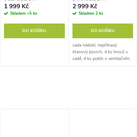
1 999 Kč
2 999 Kč
Skladem
>5 ks
Skladem
2 ks
DO KOŠÍKU
DO KOŠÍKU
sada nádobí, nepřilnavý
titanový povrch, 4 ks hrnců v
sadě, 4 ks poklic s ventilačním
otvorem, velikost hrnců: 16 / 20
/ 24 / 28 cm, objemy hrnců: 1
200 / 2 600 / 4 000 / 6 100...