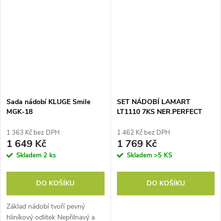
chloubou vaší kuchyně. V čem...
G21 Gourmet Miracle. Speciální
potravinářská ocel 18/10...
Sada nádobí KLUGE Smile
SET NÁDOBÍ LAMART
MGK-18
LT1110 7KS NER.PERFECT
1 363 Kč bez DPH
1 462 Kč bez DPH
1 649 Kč
1 769 Kč
Skladem
2 ks
Skladem
>5 KS
DO KOŠÍKU
DO KOŠÍKU
Základ nádobí tvoří pevný
hliníkový odlitek Nepřilnavý a