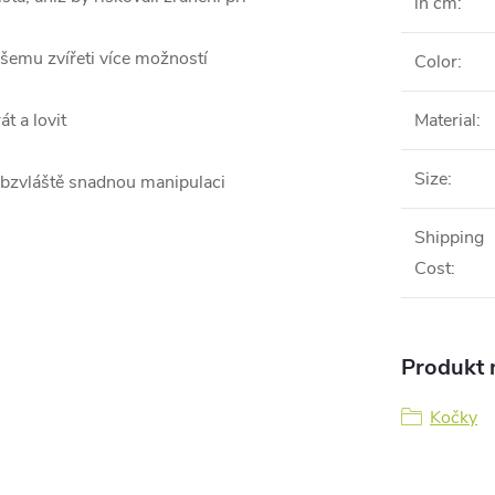
in cm
:
ašemu zvířeti více možností
Color
:
t a lovit
Material
:
Size
:
bzvláště snadnou manipulaci
Shipping
Cost
:
Produkt n
Kočky