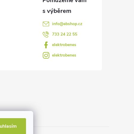
info
@
ebshop.cz
733 24 22 55
elektrobenes
elektrobenes
uhlasím