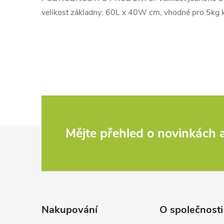
velikost základny: 60L x 40W cm, vhodné pro 5kg 
Z
Mějte přehled o novinkách
á
p
a
Nakupování
O společnosti