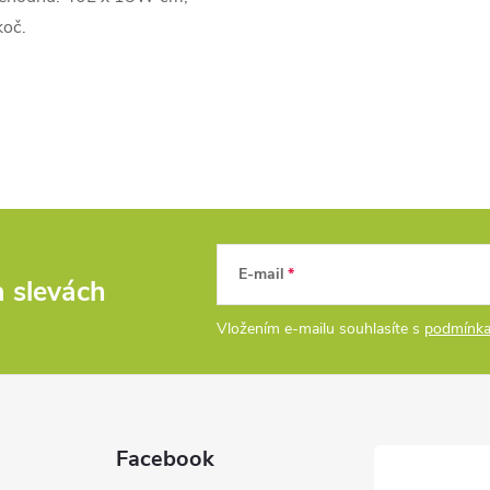
koč.
E-mail
a slevách
Vložením e-mailu souhlasíte s
podmínka
Facebook