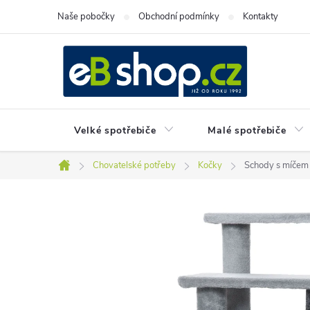
Přejít
Naše pobočky
Obchodní podmínky
Kontakty
na
obsah
Velké spotřebiče
Malé spotřebiče
Chovatelské potřeby
Kočky
Schody s míčem 
Domů