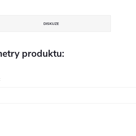
DISKUZE
etry produktu:
: