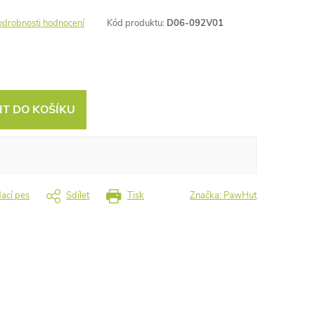
odrobnosti hodnocení
Kód produktu:
D06-092V01
IT DO KOŠÍKU
dací pes
Sdílet
Tisk
Značka:
PawHut