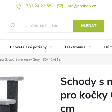
733 24 22 55
info@ebshop.cz
HLEDAT
Chovatelské potřeby
Elektronika
Dům
na škrábání pro kočky Grey - 60x40x64 cm
Schody s 
pro kočky
cm