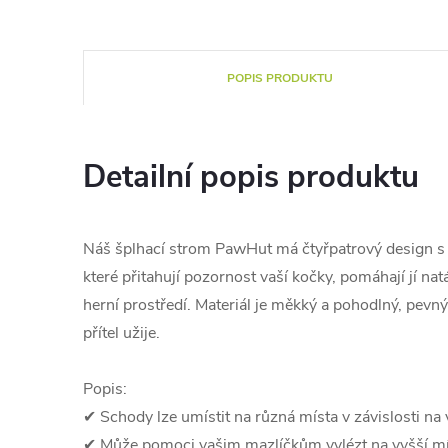
POPIS PRODUKTU
Detailní popis produktu
Náš šplhací strom PawHut má čtyřpatrový design s 
které přitahují pozornost vaší kočky, pomáhají jí na
herní prostředí. Materiál je měkký a pohodlný, pevný
přítel užije.
Popis:
✔ Schody lze umístit na různá místa v závislosti na
✔ Může pomoci vašim mazlíčkům vylézt na vyšší míst