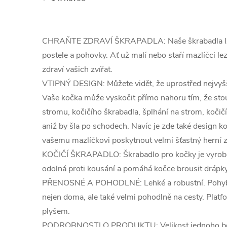
CHRAŇTE ZDRAVÍ ŠKRAPADLA: Naše škrabadla lze u
postele a pohovky. Ať už malí nebo staří mazlíčci l
zdraví vašich zvířat.
VTIPNÝ DESIGN: Můžete vidět, že uprostřed nejvyšš
Vaše kočka může vyskočit přímo nahoru tím, že sto
stromu, kočičího škrabadla, šplhání na strom, kočič
aniž by šla po schodech. Navíc je zde také design k
vašemu mazlíčkovi poskytnout velmi šťastný herní z
KOČIČÍ ŠKRAPADLO: Škrabadlo pro kočky je vyrobeno
odolná proti kousání a pomáhá kočce brousit drápky, 
PŘENOSNÉ A POHODLNÉ: Lehké a robustní. Pohybov
nejen doma, ale také velmi pohodlně na cesty. Plat
plyšem.
PODROBNOSTI O PRODUKTU: Velikost jednoho b