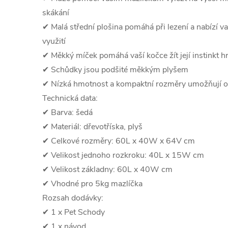
skákání
✔ Malá střední plošina pomáhá při lezení a nabízí v
využití
✔ Měkký míček pomáhá vaší kočce žít její instinkt hrá
✔ Schůdky jsou podšité měkkým plyšem
✔ Nízká hmotnost a kompaktní rozměry umožňují o
Technická data:
✔ Barva: šedá
✔ Materiál: dřevotříska, plyš
✔ Celkové rozměry: 60L x 40W x 64V cm
✔ Velikost jednoho rozkroku: 40L x 15W cm
✔ Velikost základny: 60L x 40W cm
✔ Vhodné pro 5kg mazlíčka
Rozsah dodávky:
✔ 1 x Pet Schody
✔ 1 x návod