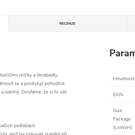
RECENZE
Param
kočičími míčky a škrabadly,
Hmotnost
táhnout se a poskytují pohodlné
 a odolný. Doufáme, že si to váš
EAN
:
Size
Package
 vašich potřebách
(LxWxH)
a, aniž by riskovali zranění při