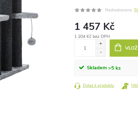
Neohodnoceno
P
1 457 Kč
1 204 Kč bez DPH
Měrná
VLOŽ
cena:
Skladem
>5 ks
Dotaz k produktu
Hlí