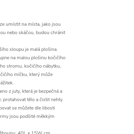
místit na místa, jako jsou
ezou nebo skáčou, budou chránit
ího sloupu je malá plošina.
upne na malou plošinu kočičího
ího stromu, kočičího nábytku,
očičího míčku, který může
ážitek.
 z juty, která je bezpečná a
protahovat tělo a čistit nehty.
at se můžete dle libosti
formy jsou podšité měkkým
ěhounu: 40L x 15W cm,