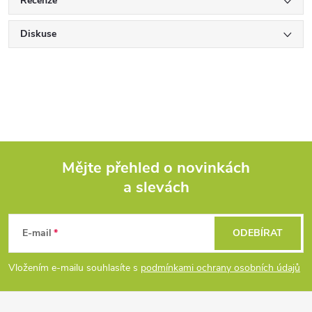
Recenze
Diskuse
Mějte přehled o novinkách
a slevách
Z
á
E-mail
ODEBÍRAT
p
Vložením e-mailu souhlasíte s
podmínkami ochrany osobních údajů
a