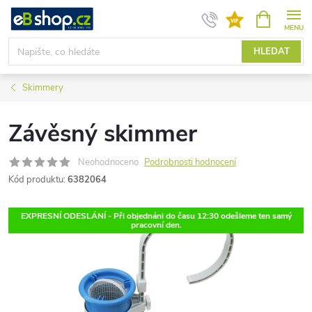
Přejít
NÁKUPNÍ
KOŠÍK
na
obsah
HLEDAT
Skimmery
Závěsný skimmer
Neohodnoceno
Podrobnosti hodnocení
Kód produktu:
6382064
EXPRESNÍ ODESLÁNÍ - Při objednáni do času 12:30 odešleme ten samý
pracovní den.