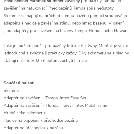
Příslušenství Marimex skimmer závěsný
pro bazény Tampa po
zavěšení na nafukovací límec bazénů Tampa sbírá nečistoty.
Skimmer se napojí na průchod stěnou bazénu pomocí šroubového
adaptéru a hadice a zavěsí na stěnu, nebo límec bazénu. V balení
jsou adaptéry pro zavěšení na bazény Tampa, Florida, nebo Hawai.
Také je můžete použít pro bazény Intex a Bestway. Montáž je velmi
jednoduchá a zvládne ji prakticky každý. Díky skimmeru se z hladiny
stahují nečistoty, které potom zachytí filtrace.
Součásti balení:
Skimmer
Adaptér na zavěšení - Tampa, Intex Easy Set
Adaptér na zavěšení – Florida, Hawai, Intex Metal frame
Hrubé sítko skimmeru
Hadice na připojení k přechodce bazénu
Adaptér na přechodku k bazénu