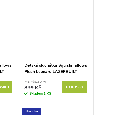
allows
Dětská sluchátka Squishmallows
LT
Plush Leonard LAZERBUILT
743 Kč bez DPH
899 Kč
OŠÍKU
DO KOŠÍKU
Skladem
1 KS
Novinka