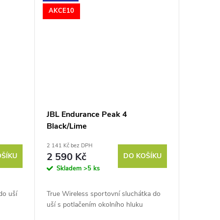
AKCE10
JBL Endurance Peak 4
Black/Lime
2 141 Kč bez DPH
2 590 Kč
OŠÍKU
DO KOŠÍKU
Skladem
>5 ks
do uší
True Wireless sportovní sluchátka do
uší s potlačením okolního hluku