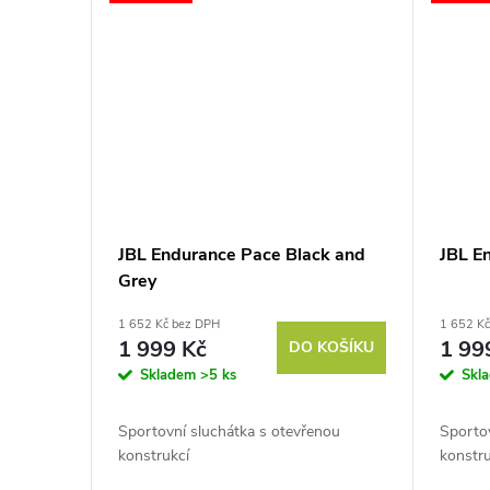
JBL Endurance Pace Black and
JBL E
Grey
1 652 Kč bez DPH
1 652 K
1 999 Kč
1 99
DO KOŠÍKU
Skladem
>5 ks
Skl
Sportovní sluchátka s otevřenou
Sporto
konstrukcí
konstru