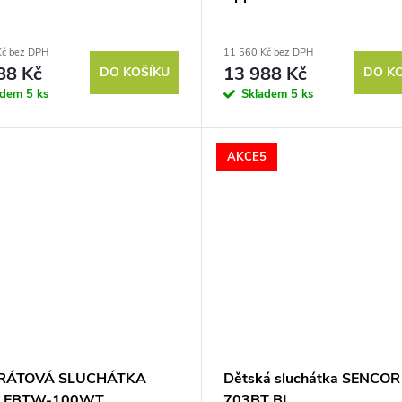
Kč bez DPH
11 560 Kč bez DPH
88 Kč
13 988 Kč
DO KOŠÍKU
DO K
adem
5 ks
Skladem
5 ks
AKCE5
RÁTOVÁ SLUCHÁTKA
Dětská sluchátka SENCOR
 EBTW-100WT
703BT BL