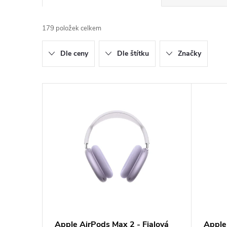
a
179
položek celkem
z
Dle ceny
Dle štítku
Značky
e
n
V
í
ý
p
p
r
i
o
s
d
p
Apple AirPods Max 2 - Fialová
Apple