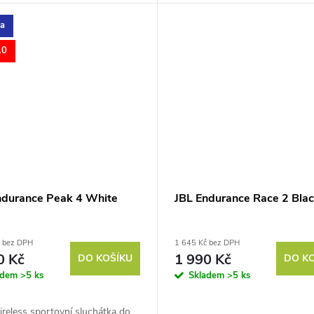
ka
10
ndurance Peak 4 White
JBL Endurance Race 2 Bla
č bez DPH
1 645 Kč bez DPH
0 Kč
1 990 Kč
DO KOŠÍKU
DO K
adem
>5 ks
Skladem
>5 ks
reless sportovní sluchátka do