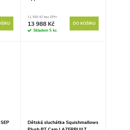
11 560 Kč bez DPH
13 988 Kč
OŠÍKU
DO KOŠÍKU
Skladem
5 ks
 SEP
Dětská sluchátka Squishmallows
Plush BT Cam LAZERBUILT