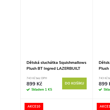
Dětská sluchátka Squishmallows
Dětsk
Plush BT Ingred LAZERBUILT
Plush
743 Kč bez DPH
743 Kč 
899 Kč
899 
DO KOŠÍKU
Skladem
1 KS
Skl
AKCE10
AKCE