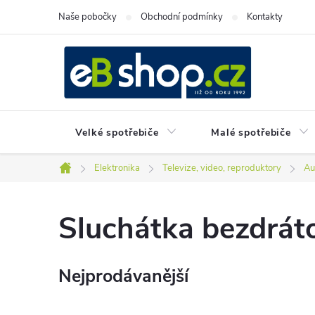
Přejít
Naše pobočky
Obchodní podmínky
Kontakty
na
obsah
Velké spotřebiče
Malé spotřebiče
Elektronika
Televize, video, reproduktory
Au
Domů
Sluchátka bezdrát
Nejprodávanější