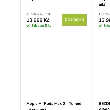
u
bílá
r
11 560 Kč bez DPH
11 560 
k
o
13 988 Kč
13 9
DO KOŠÍKU
Skladem
5 ks
Skl
t
d
ů
u
k
t
ů
Apple AirPods Max 2 - Temně
BEZD
inkoustová
AIWA