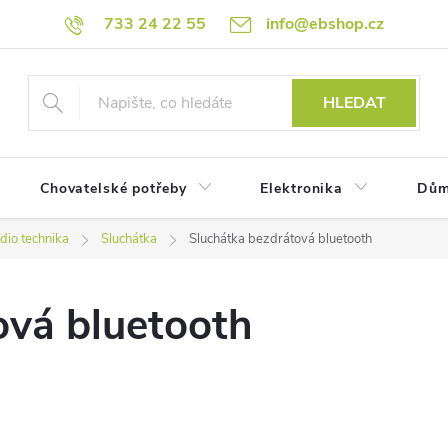
733 24 22 55
info@ebshop.cz
HLEDAT
Chovatelské potřeby
Elektronika
Dům
dio technika
Sluchátka
Sluchátka bezdrátová bluetooth
ová bluetooth