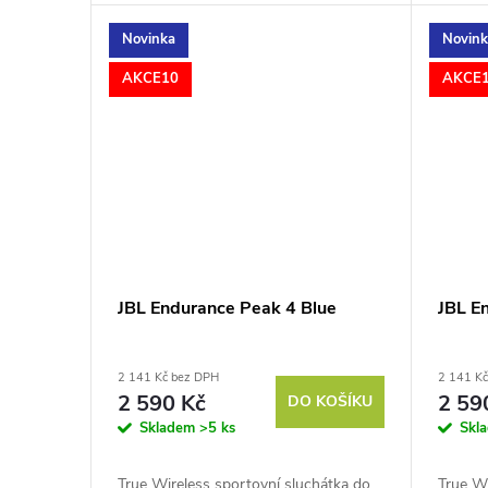
Novinka
Novin
AKCE10
AKCE
JBL Endurance Peak 4 Blue
JBL E
2 141 Kč bez DPH
2 141 K
2 590 Kč
2 59
DO KOŠÍKU
Skladem
>5 ks
Skl
True Wireless sportovní sluchátka do
True Wi