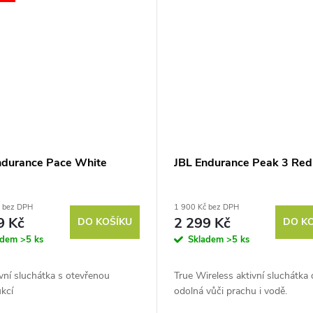
ndurance Pace White
JBL Endurance Peak 3 Red
č bez DPH
1 900 Kč bez DPH
9 Kč
2 299 Kč
DO KOŠÍKU
DO K
adem
>5 ks
Skladem
>5 ks
vní sluchátka s otevřenou
True Wireless aktivní sluchátka 
kcí
odolná vůči prachu i vodě.