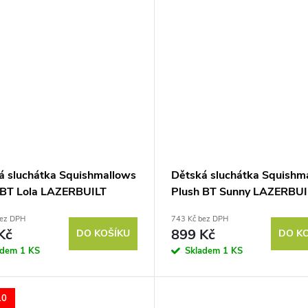
á sluchátka Squishmallows
Dětská sluchátka Squishm
 BT Lola LAZERBUILT
Plush BT Sunny LAZERBUI
bez DPH
743 Kč bez DPH
Kč
899 Kč
DO KOŠÍKU
DO K
adem
1 KS
Skladem
1 KS
10