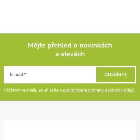
Mějte přehled o novinkách
a slevách
Z
á
E-mail
ODEBÍRAT
p
Vložením e-mailu souhlasíte s
podmínkami ochrany osobních údajů
a
t
í