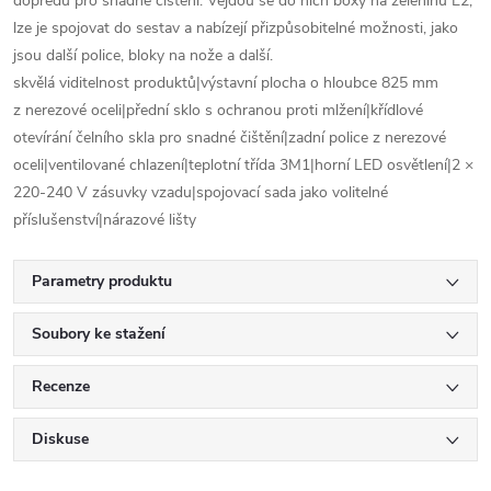
dopředu pro snadné čištění. Vejdou se do nich boxy na zeleninu E2,
lze je spojovat do sestav a nabízejí přizpůsobitelné možnosti, jako
jsou další police, bloky na nože a další.
skvělá viditelnost produktů|výstavní plocha o hloubce 825 mm
z nerezové oceli|přední sklo s ochranou proti mlžení|křídlové
otevírání čelního skla pro snadné čištění|zadní police z nerezové
oceli|ventilované chlazení|teplotní třída 3M1|horní LED osvětlení|2 ×
220-240 V zásuvky vzadu|spojovací sada jako volitelné
příslušenství|nárazové lišty
Parametry produktu
Soubory ke stažení
Recenze
Diskuse