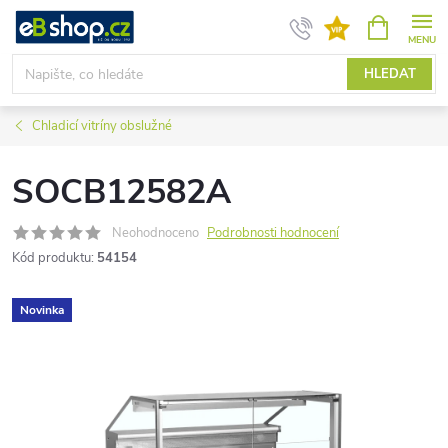
Přejít
NÁKUPNÍ
KOŠÍK
na
obsah
HLEDAT
Chladicí vitríny obslužné
SOCB12582A
Neohodnoceno
Podrobnosti hodnocení
Kód produktu:
54154
Novinka