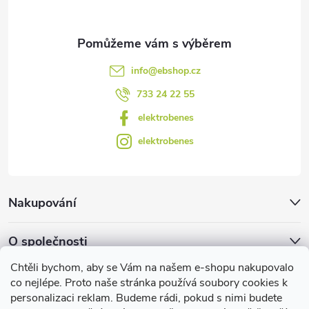
info
@
ebshop.cz
733 24 22 55
elektrobenes
elektrobenes
Nakupování
O společnosti
Chtěli bychom, aby se Vám na našem e-shopu nakupovalo
Facebook
co nejlépe. Proto naše stránka používá soubory cookies k
personalizaci reklam. Budeme rádi, pokud s nimi budete