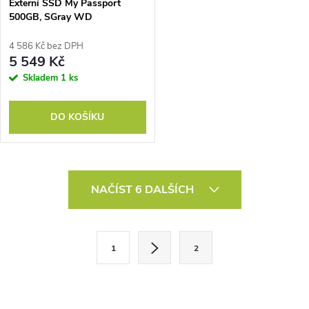
Externí SSD My Passport
500GB, SGray WD
4 586 Kč bez DPH
5 549 Kč
Skladem
1 ks
DO KOŠÍKU
O
NAČÍST 6 DALŠÍCH
v
l
S
1
2
t
á
r
d
á