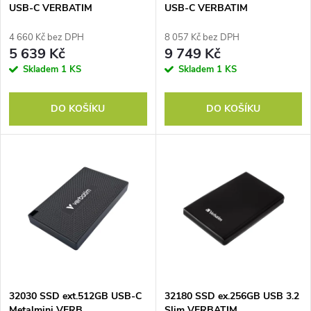
p
USB-C VERBATIM
USB-C VERBATIM
p
r
4 660 Kč bez DPH
8 057 Kč bez DPH
r
5 639 Kč
9 749 Kč
o
Skladem
1 KS
Skladem
1 KS
o
d
DO KOŠÍKU
DO KOŠÍKU
d
u
u
k
k
t
t
ů
ů
32030 SSD ext.512GB USB-C
32180 SSD ex.256GB USB 3.2
Metalmini VERB
Slim VERBATIM