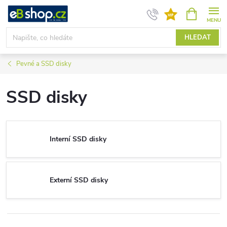
Přejít
NÁKUPNÍ
KOŠÍK
na
obsah
HLEDAT
Pevné a SSD disky
SSD disky
Interní SSD disky
Externí SSD disky