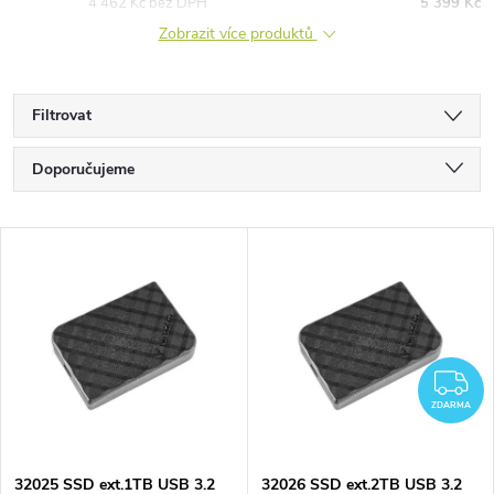
4 462 Kč bez DPH
5 399 Kč
Zobrazit více produktů
Filtrovat
Ř
Doporučujeme
a
Nejlevnější
V
Nejdražší
z
ý
Nejprodávanější
e
p
Abecedně
n
Z
i
ZDARMA
í
s
32025 SSD ext.1TB USB 3.2
32026 SSD ext.2TB USB 3.2