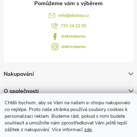
i
s
info
@
ebshop.cz
u
733 24 22 55
elektrobenes
elektrobenes
Nakupování
O společnosti
Chtěli bychom, aby se Vám na našem e-shopu nakupovalo
Facebook
co nejlépe. Proto naše stránka používá soubory cookies k
personalizaci reklam. Budeme rádi, pokud s nimi budete
souhlasit a umožníte nám zprostředkovat Vám ještě lepší
zážitek z nakupování. Více informací
zde
.
Užitečné informace