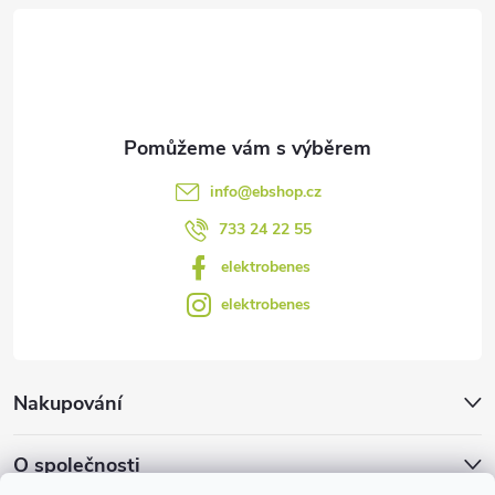
t
í
info
@
ebshop.cz
733 24 22 55
elektrobenes
elektrobenes
Nakupování
O společnosti