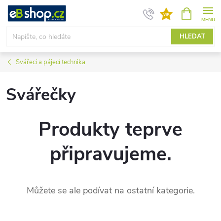
Přejít
NÁKUPNÍ
KOŠÍK
na
obsah
HLEDAT
Svářecí a pájecí technika
Svářečky
Produkty teprve
připravujeme.
Můžete se ale podívat na ostatní kategorie.