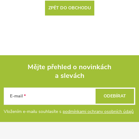
ZPĚT DO OBCHODU
Mějte přehled o novinkách
a slevách
Z
á
E-mail
ODEBÍRAT
p
Vložením e-mailu souhlasíte s
podmínkami ochrany osobních údajů
a