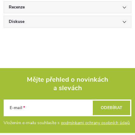
Recenze
Diskuse
Mějte přehled o novinkách
a slevách
Z
á
E-mail
ODEBÍRAT
p
Vložením e-mailu souhlasíte s
podmínkami ochrany osobních údajů