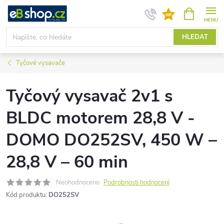
Přejít
NÁKUPNÍ
KOŠÍK
na
obsah
HLEDAT
Tyčové vysavače
Tyčový vysavač 2v1 s
BLDC motorem 28,8 V -
DOMO DO252SV, 450 W –
28,8 V – 60 min
Neohodnoceno
Podrobnosti hodnocení
Kód produktu:
DO252SV