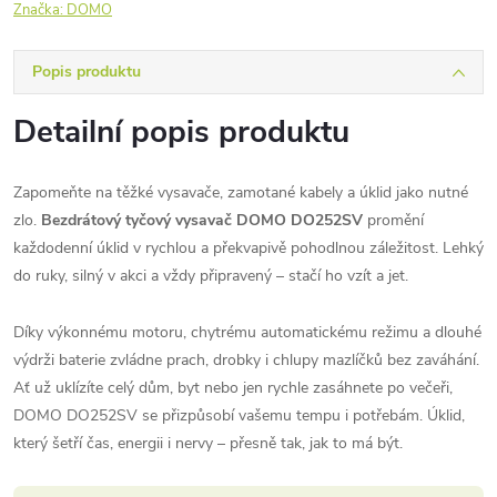
Značka:
DOMO
Popis produktu
Detailní popis produktu
Zapomeňte na těžké vysavače, zamotané kabely a úklid jako nutné
zlo.
Bezdrátový tyčový vysavač DOMO DO252SV
promění
každodenní úklid v rychlou a překvapivě pohodlnou záležitost. Lehký
do ruky, silný v akci a vždy připravený – stačí ho vzít a jet.
Díky výkonnému motoru, chytrému automatickému režimu a dlouhé
výdrži baterie zvládne prach, drobky i chlupy mazlíčků bez zaváhání.
Ať už uklízíte celý dům, byt nebo jen rychle zasáhnete po večeři,
DOMO DO252SV se přizpůsobí vašemu tempu i potřebám. Úklid,
který šetří čas, energii i nervy – přesně tak, jak to má být.