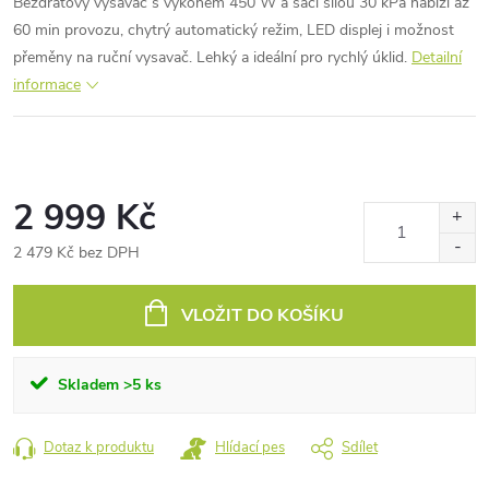
Bezdrátový vysavač s výkonem 450 W a sací silou 30 kPa nabízí až
60 min provozu, chytrý automatický režim, LED displej i možnost
přeměny na ruční vysavač. Lehký a ideální pro rychlý úklid.
Detailní
informace
2 999 Kč
2 479 Kč bez DPH
Měrná
cena:
VLOŽIT DO KOŠÍKU
Skladem
>5 ks
Dotaz k produktu
Hlídací pes
Sdílet