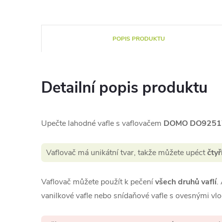
POPIS PRODUKTU
Detailní popis produktu
Upečte lahodné vafle s vaflovačem
DOMO DO925
Vaflovač má unikátní tvar, takže můžete upéct
čtyř
Vaflovač můžete použít k pečení
všech druhů vaflí
.
vanilkové vafle nebo snídaňové vafle s ovesnými vl