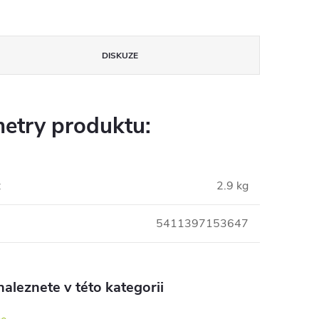
DISKUZE
etry produktu:
:
2.9 kg
5411397153647
aleznete v této kategorii