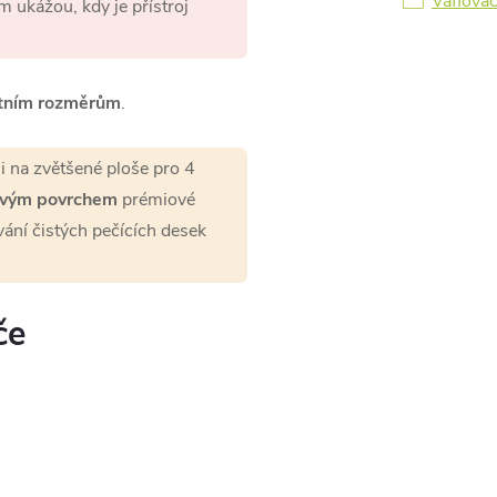
Vaflova
m ukážou, kdy je přístroj
tním rozměrům
.
 i na zvětšené ploše pro 4
avým povrchem
prémiové
ání čistých pečících desek
če