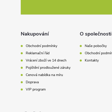
á
p
a
Nakupování
O společnosti
t
Obchodní podmínky
Naše pobočky
Reklamační řád
Obchodní podmí
í
Vrácení zboží ve 14 dnech
Kontakty
Pojištění prodloužené záruky
Cenová nabídka na míru
Doprava
VIP program