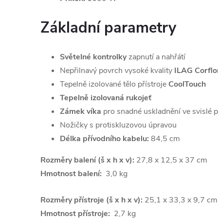
Základní parametry
Světelné kontrolky
zapnutí a nahřátí
Nepřilnavý povrch vysoké kvality
ILAG Corflo
Tepelně izolované tělo přístroje
CoolTouch
Tepelně izolovaná rukojeť
Zámek víka
pro snadné uskladnění ve svislé 
Nožičky s protiskluzovou úpravou
Délka přívodního kabelu:
84,5 cm
Rozměry balení (š x h x v):
27,8 x 12,5 x 37 cm
Hmotnost balení:
3,0 kg
Rozměry přístroje (š x h x v):
25,1 x 33,3 x 9,7 cm
Hmotnost přístroje:
2,7 kg