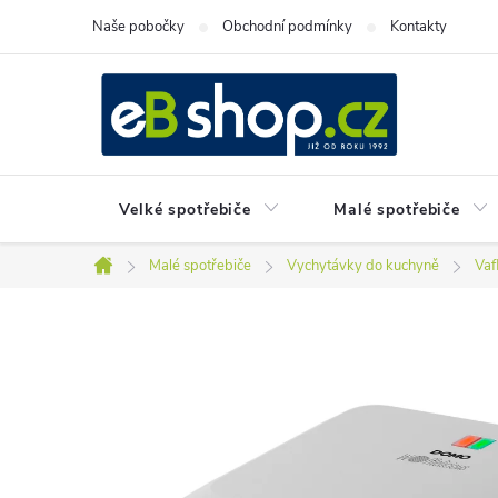
Přejít
Naše pobočky
Obchodní podmínky
Kontakty
na
obsah
Velké spotřebiče
Malé spotřebiče
Malé spotřebiče
Vychytávky do kuchyně
Vaf
Domů