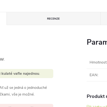
RECENZE
Param
1W
.
Hmotnost
i kulaté vafle najednou
.
EAN
:
 Ať už se jedná o jednoduché
očkami, vše je možné.
Produkt n