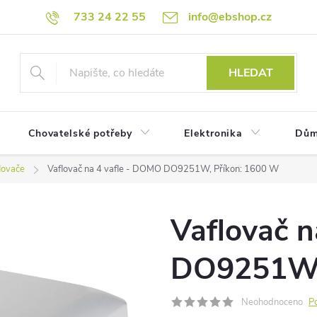
733 24 22 55
info@ebshop.cz
HLEDAT
Chovatelské potřeby
Elektronika
Dům
lovače
Vaflovač na 4 vafle - DOMO DO9251W, Příkon: 1600 W
Vaflovač 
DO9251W,
Neohodnoceno
P