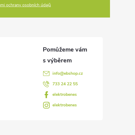
mi ochrany osobních údajů
info
@
ebshop.cz
733 24 22 55
elektrobenes
elektrobenes