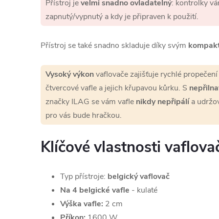
Přístroj je
velmi snadno ovladatelný
: kontrolky vá
zapnutý/vypnutý a kdy je připraven k použití.
Přístroj se také snadno skladuje díky svým
kompak
Vysoký výkon
vaflovače zajišťuje rychlé propečení
čtvercové vafle a jejich křupavou kůrku. S
nepřiln
značky ILAG se vám vafle
nikdy nepřipálí
a udržov
pro vás bude hračkou.
Klíčové vlastnosti vaflova
Typ přístroje:
belgický vaflovač
Na 4 belgické vafle
- kulaté
Výška vafle:
2 cm
Příkon:
1600 W