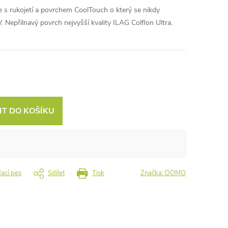
le s rukojetí a povrchem CoolTouch o který se nikdy
 Nepřilnavý povrch nejvyšší kvality ILAG Colflon Ultra.
IT DO KOŠÍKU
dací pes
Sdílet
Tisk
Značka:
DOMO