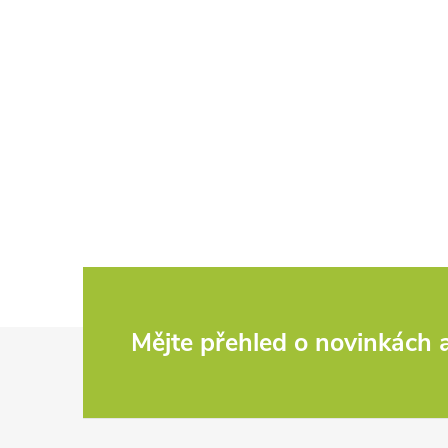
Z
Mějte přehled o novinkách
á