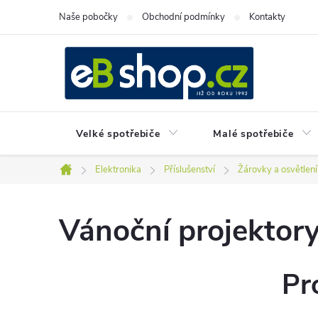
Přejít
Naše pobočky
Obchodní podmínky
Kontakty
na
obsah
Velké spotřebiče
Malé spotřebiče
Elektronika
Příslušenství
Žárovky a osvětlení
Domů
Vánoční projektor
Pr