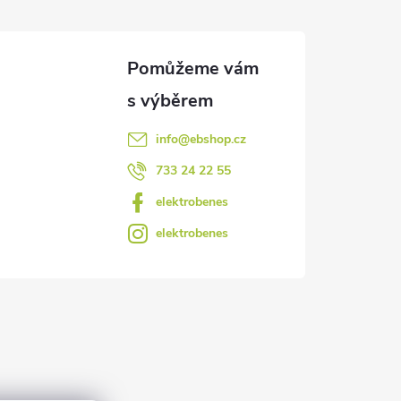
info
@
ebshop.cz
733 24 22 55
elektrobenes
elektrobenes