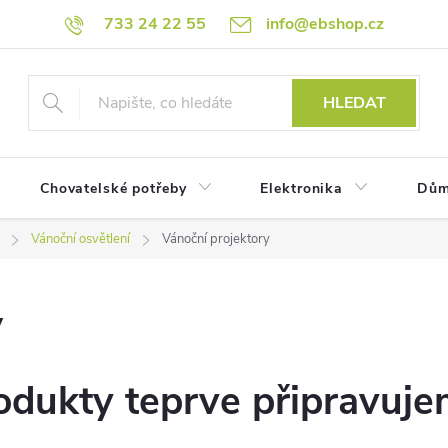
733 24 22 55
info@ebshop.cz
HLEDAT
Chovatelské potřeby
Elektronika
Dům
Vánoční osvětlení
Vánoční projektory
y
odukty teprve připravuje