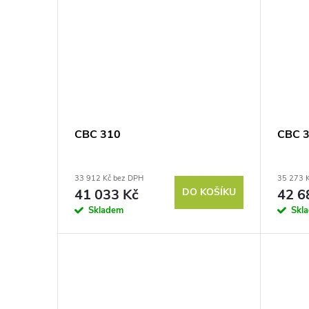
CBC 310
CBC 
33 912 Kč bez DPH
35 273 
41 033 Kč
DO KOŠÍKU
42 6
Skladem
Skl