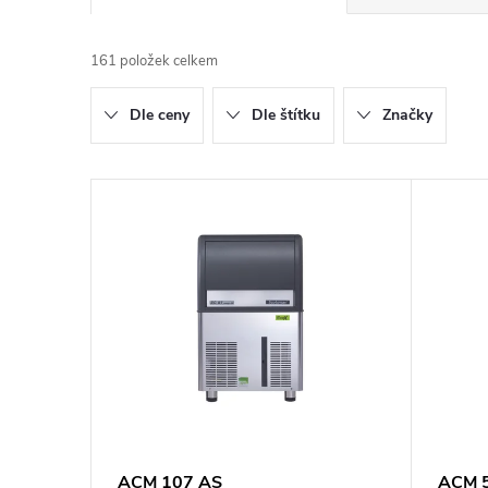
a
161
položek celkem
z
Dle ceny
Dle štítku
Značky
e
n
V
í
ý
p
p
r
i
o
s
d
p
ACM 107 AS
ACM 