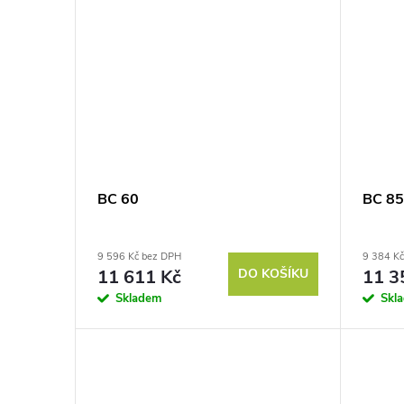
BC 60
BC 8
9 596 Kč bez DPH
9 384 K
11 611 Kč
DO KOŠÍKU
11 3
Skladem
Skl