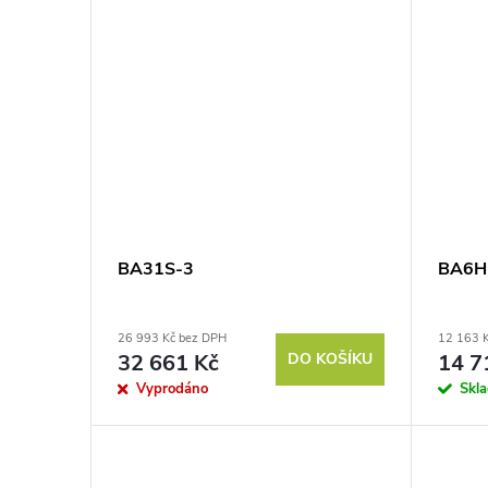
BA31S-3
BA6H
26 993 Kč bez DPH
12 163 
32 661 Kč
DO KOŠÍKU
14 7
Vyprodáno
Skl