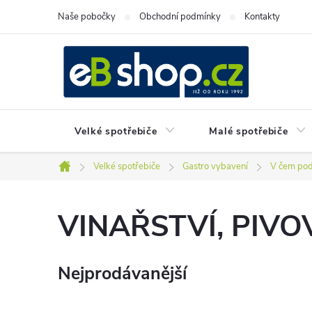
Přejít
Naše pobočky
Obchodní podmínky
Kontakty
na
obsah
Velké spotřebiče
Malé spotřebiče
Velké spotřebiče
Gastro vybavení
V čem pod
Domů
VINAŘSTVÍ, PIV
Nejprodávanější