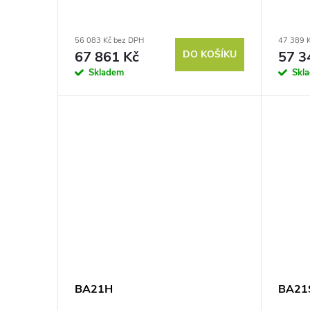
u
r
56 083 Kč bez DPH
47 389 
k
o
67 861 Kč
DO KOŠÍKU
57 3
Skladem
Skl
t
d
ů
u
k
t
ů
BA21H
BA21