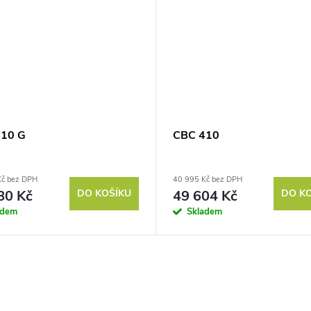
310 G
CBC 410
Kč bez DPH
40 995 Kč bez DPH
80 Kč
DO KOŠÍKU
49 604 Kč
DO K
adem
Skladem