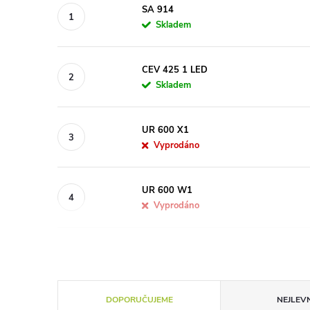
SA 914
Skladem
CEV 425 1 LED
Skladem
UR 600 X1
Vyprodáno
UR 600 W1
Vyprodáno
Ř
DOPORUČUJEME
NEJLEVN