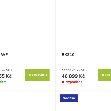
5 WF
BK310
č bez DPH
38 760 Kč bez DPH
55 Kč
DO KOŠÍKU
46 899 Kč
DO K
adem
Vyprodáno
Novinka