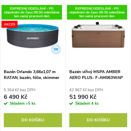
a
V
EXPRESNÍ ODESLÁNÍ - Při
EXPRESNÍ ODESLÁNÍ - Při
Nejdražší
objednání do času 09:30 odesíláme
objednání do času 09:30 odesíláme
z
ten samý pracovní den
ten samý pracovní den
ý
Nejprodávanější
AKCE5
e
p
Abecedně
n
i
í
s
p
Bazén Orlando 3,66x1,07 m
Bazén vířivý MSPA AMBER
RATAN, bazén, fólie, skimmer
AERO PLUS- F-AM063WAP
p
r
5 364 Kč bez DPH
42 967 Kč bez DPH
r
6 490 Kč
51 990 Kč
o
Skladem
>5 ks
Skladem
4 ks
o
d
DO KOŠÍKU
DO KOŠÍKU
d