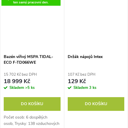
ten samý pracovní den.
Bazén vířivý MSPA TIDAL-
Držák nápojů Intex
ECO F-TD066WE
15 702 Kč bez DPH
107 Kč bez DPH
18 999 Kč
129 Kč
Skladem
>5 ks
Skladem
3 ks
DO KOŠÍKU
DO KOŠÍKU
Počet osob: 6 dospělých
osob, Trysky: 138 vzduchových