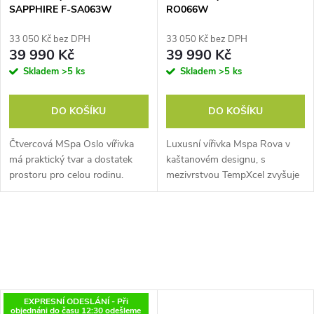
SAPPHIRE F-SA063W
RO066W
33 050 Kč bez DPH
33 050 Kč bez DPH
39 990 Kč
39 990 Kč
Skladem
>5 ks
Skladem
>5 ks
DO KOŠÍKU
DO KOŠÍKU
Čtvercová MSpa Oslo vířivka
Luxusní vířivka Mspa Rova v
má praktický tvar a dostatek
kaštanovém designu, s
prostoru pro celou rodinu.
mezivrstvou TempXcel zvyšuje
Bezvadně padne na jakoukoli
účinnost vytápění a snižuje
terasu, zahradu, do rohu nebo
spotřebu tepla - funguje jako
ke stěně. Tato mobilní vířivá
ochranný "polštář". Jedná se o
vana...
prostorné...
EXPRESNÍ ODESLÁNÍ - Při
objednáni do času 12:30 odešleme