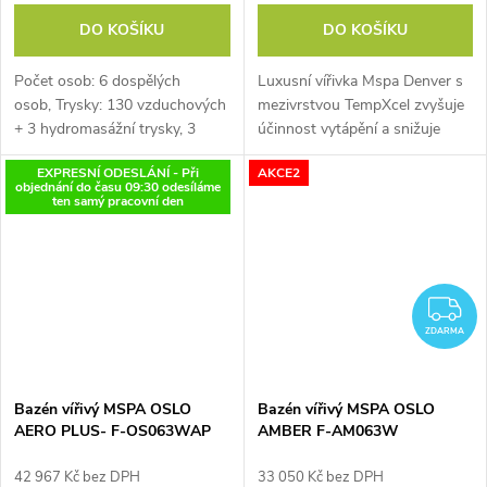
DO KOŠÍKU
DO KOŠÍKU
Počet osob: 6 dospělých
Luxusní vířivka Mspa Denver s
osob, Trysky: 130 vzduchových
mezivrstvou TempXcel zvyšuje
+ 3 hydromasážní trysky, 3
účinnost vytápění a snižuje
úrovně nastavení rychlosti
spotřebu tepla - funguje jako
EXPRESNÍ ODESLÁNÍ - Při
AKCE2
proudění perličkové
ochranný "polštář". Jedná se o
objednání do času 09:30 odesíláme
masáže, Ovládání vířivky...
prostorné a vysoce vybavené...
ten samý pracovní den
Z
ZDARMA
Bazén vířivý MSPA OSLO
Bazén vířivý MSPA OSLO
AERO PLUS- F-OS063WAP
AMBER F-AM063W
42 967 Kč bez DPH
33 050 Kč bez DPH