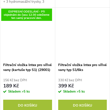
+ 3 hydromasážní trysky, 3
úrovně nastavení rychlosti
EXPRESNÍ ODESLÁNÍ - Při
proudění perličkové
objednáni do času 12:30 odešleme
masáže, Ovládání vířivky...
ten samý pracovní den.
Filtrační vložka Intex pro vířivé
Filtrační vložka Intex pro vířivé
vany (kartuše typ S1) (29001)
vany typ S1/6ks
156 Kč bez DPH
330 Kč bez DPH
189 Kč
399 Kč
Skladem
>5 ks
Skladem
>5 ks
DO KOŠÍKU
DO KOŠÍKU