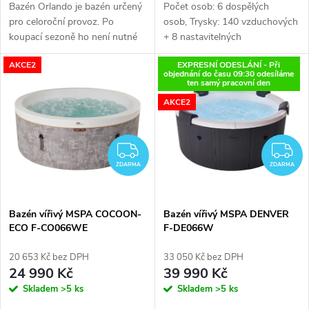
u
Bazén Orlando je bazén určený
Počet osob: 6 dospělých
u
pro celoroční provoz. Po
osob, Trysky: 140 vzduchových
k
koupací sezoně ho není nutné
+ 8 nastavitelných
k
rozebírat a uklízet, ale stačí jej
hydromasážních
AKCE2
EXPRESNÍ ODESLÁNÍ - Při
t
patřičně zazimovat a další rok
trysek, Filtrační jednotka:
objednání do času 09:30 odesíláme
před koupací sezonou...
externí, Externí ovládací panel s
t
ten samý pracovní den
OLED...
ů
AKCE2
ů
ZDARMA
Z
ZDARMA
ZDARMA
Bazén vířivý MSPA COCOON-
Bazén vířivý MSPA DENVER
ECO F-CO066WE
F-DE066W
20 653 Kč bez DPH
33 050 Kč bez DPH
24 990 Kč
39 990 Kč
Skladem
>5 ks
Skladem
>5 ks