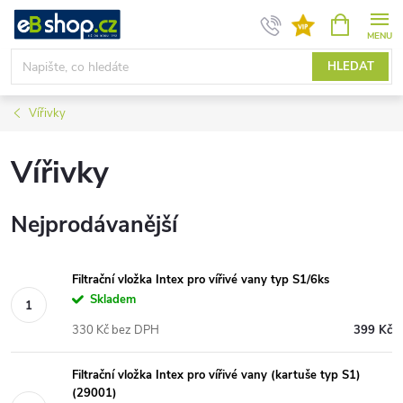
Přejít
NÁKUPNÍ
KOŠÍK
na
obsah
HLEDAT
Vířivky
Vířivky
Nejprodávanější
Filtrační vložka Intex pro vířivé vany typ S1/6ks
Skladem
330 Kč bez DPH
399 Kč
Filtrační vložka Intex pro vířivé vany (kartuše typ S1)
(29001)