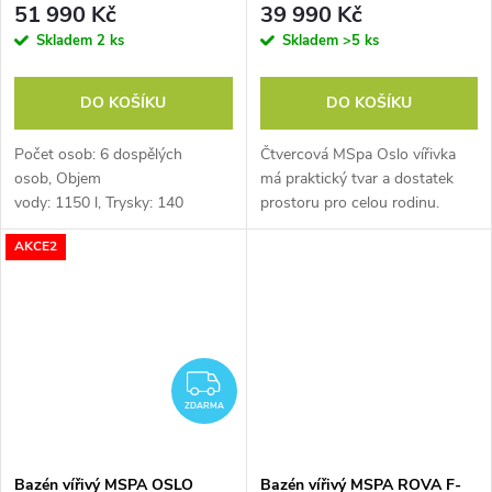
51 990 Kč
39 990 Kč
Skladem
2 ks
Skladem
>5 ks
DO KOŠÍKU
DO KOŠÍKU
Počet osob: 6 dospělých
Čtvercová MSpa Oslo vířivka
osob, Objem
má praktický tvar a dostatek
vody: 1150 l, Trysky: 140
prostoru pro celou rodinu.
vzduchových + 8
Bezvadně padne na jakoukoli
AKCE2
nastavitelných hydromasážních
terasu, zahradu, do rohu nebo
trysek, Teplotní rozpětí ohřevu:
ke stěně. Tato mobilní vířivá
max....
vana...
ZDARMA
ZDARMA
Bazén vířivý MSPA OSLO
Bazén vířivý MSPA ROVA F-