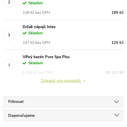
Skladem
156 Kč bez DPH
189 Kč
Držák nápojů Intex
Skladem
107 Kč bez DPH
129 Kč
Vířivý bazén Pure Spa Plus
Skladem
8 356 Kč bez DPH
10 111 Kč
Zobrazit více produktů
Filtrovat
Ř
Doporučujeme
Nejlevnější