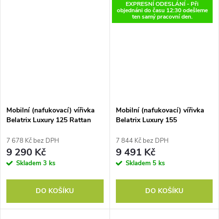
EXPRESNÍ ODESLÁNÍ - Při
objednáni do času 12:30 odešleme
ten samý pracovní den.
Mobilní (nafukovací) vířivka
Mobilní (nafukovací) vířivka
Belatrix Luxury 125 Rattan
Belatrix Luxury 155
7 678 Kč bez DPH
7 844 Kč bez DPH
9 290 Kč
9 491 Kč
Skladem
3 ks
Skladem
5 ks
DO KOŠÍKU
DO KOŠÍKU