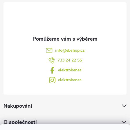
t
í
info
@
ebshop.cz
733 24 22 55
elektrobenes
elektrobenes
Nakupování
O společnosti