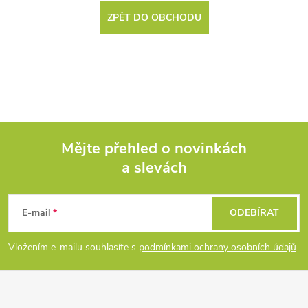
ZPĚT DO OBCHODU
Mějte přehled o novinkách
a slevách
Z
á
E-mail
ODEBÍRAT
p
Vložením e-mailu souhlasíte s
podmínkami ochrany osobních údajů
a