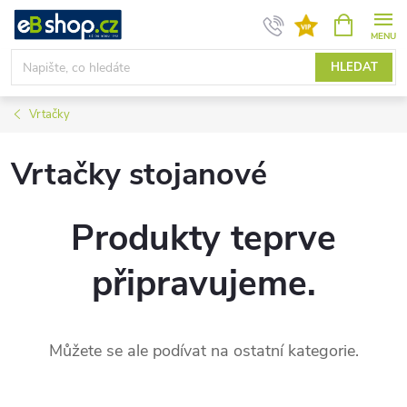
Přejít
NÁKUPNÍ
KOŠÍK
na
obsah
HLEDAT
Vrtačky
Vrtačky stojanové
Produkty teprve
připravujeme.
Můžete se ale podívat na ostatní kategorie.