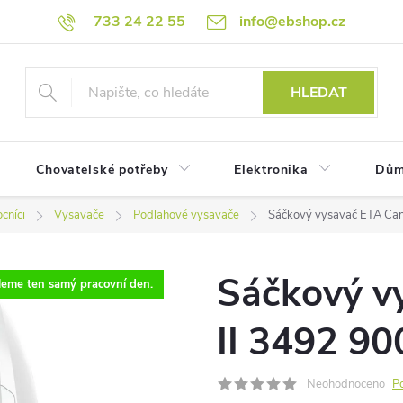
733 24 22 55
info@ebshop.cz
HLEDAT
Chovatelské potřeby
Elektronika
Dům
cníci
Vysavače
Podlahové vysavače
Sáčkový vysavač ETA Can
Sáčkový v
eme ten samý pracovní den.
II 3492 90
Neohodnoceno
P