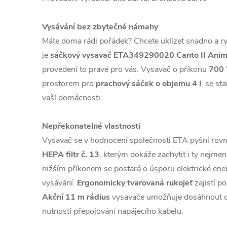
Vysávání bez zbytečné námahy
Máte doma rádi pořádek? Chcete uklízet snadno a r
je
sáčkový vysavač ETA349290020 Canto II Anim
provedení to pravé pro vás. Vysavač o příkonu
700
prostorem pro
prachový sáček o objemu 4 l
, se st
vaší domácnosti.
Nepřekonatelné vlastnosti
Vysavač se v hodnocení společnosti ETA pyšní ro
HEPA filtr č. 13
, kterým dokáže zachytit i ty nejmen
nižším příkonem se postará o úsporu elektrické ene
vysávání.
Ergonomicky tvarovaná rukojeť
zajistí p
Akční 11 m rádius
vysavače umožňuje dosáhnout do
nutnosti přepojování napájecího kabelu.