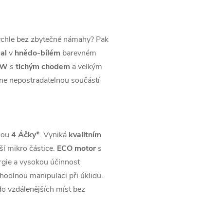
ychle bez zbytečné námahy? Pak
al
v
hnědo-bílém
barevném
 W
s
tichým chodem
a velkým
ane nepostradatelnou součástí
vnou
4 Áčky*
. Vyniká
kvalitním
ší mikro částice.
ECO motor
s
rgie a vysokou účinnost
ohodlnou manipulaci při úklidu.
 vzdálenějších míst bez