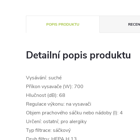
POPIS PRODUKTU
RECEN
Detailní popis produktu
Vysávání: suché
Příkon vysavače (W): 700
Hlučnost (dB): 68
Regulace výkonu: na vysavači
Objem prachového sáčku nebo nádoby (l): 4
Určení: ostatní; pro alergiky
Typ filtrace: sáčkový
Druh filtru: HEPA H 13