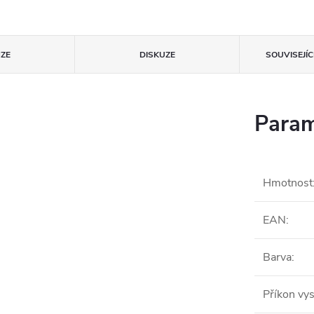
ZE
DISKUZE
SOUVISEJÍ
Param
Hmotnost
EAN
:
Barva
:
Příkon vy