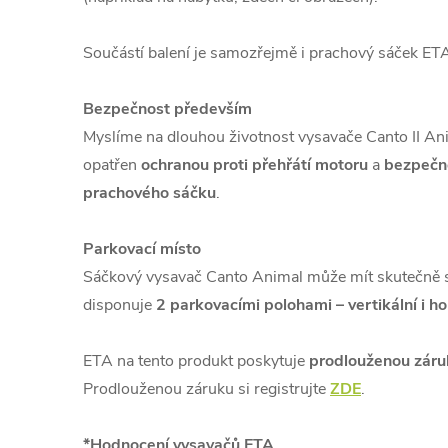
Součástí balení je samozřejmě i prachový sáček 
Bezpečnost především
Myslíme na dlouhou životnost vysavače Canto II Ani
opatřen
ochranou proti přehřátí motoru
a
bezpečno
prachového sáčku
.
Parkovací místo
Sáčkový vysavač Canto Animal může mít skutečně sv
disponuje
2 parkovacími polohami – vertikální i ho
ETA na tento produkt poskytuje
prodlouženou záruk
Prodlouženou záruku si registrujte
ZDE
.
*Hodnocení vysavačů ETA