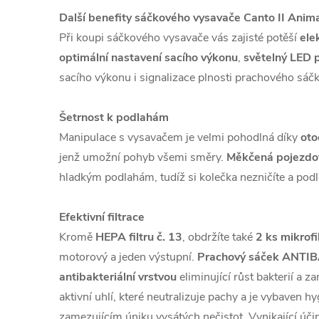
Další benefity sáčkového vysavače Canto II Anim
Při koupi sáčkového vysavače vás zajisté potěší
ele
optimální nastavení sacího výkonu
,
světelný LED 
sacího výkonu i signalizace plnosti prachového sáčk
Šetrnost k podlahám
Manipulace s vysavačem je velmi pohodlná díky
oto
jenž umožní pohyb všemi směry.
Měkčená pojezdo
hladkým podlahám, tudíž si kolečka nezničíte a pod
Efektivní filtrace
Kromě
HEPA filtru č. 13
, obdržíte také
2 ks mikrofi
motorový a jeden výstupní.
Prachový sáček ANTI
antibakteriální vrstvou
eliminující růst bakterií a z
aktivní uhlí, které neutralizuje pachy a je vybaven 
zamezujícím úniku vysátých nečistot. Vynikající účin