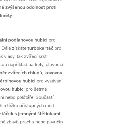
á zvýšenou odolnost proti
edměty
.
ální podlahovou hubici
pro
. Dále získáte
turbokartáč
pro
 vlasy, tak zvířecí srst.
jsou například parkety, plovoucí
běr zvířecích chlupů
,
kovovou
ěrbinovou hubici
pro vysávání
řovou hubici
pro šetrné
ní nebo polštáře. Součástí
h a těžko přístupných míst
rtáček s jemnými štětinkami
trně zbavit prachu nebo pavučin