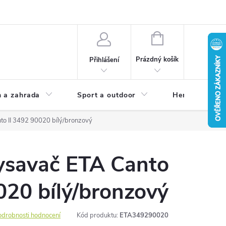
NÁKUPNÍ
KOŠÍK
Prázdný košík
Přihlášení
 a zahrada
Sport a outdoor
Herní zóna
to II 3492 90020 bílý/bronzový
ysavač ETA Canto
020 bílý/bronzový
odrobnosti hodnocení
Kód produktu:
ETA349290020