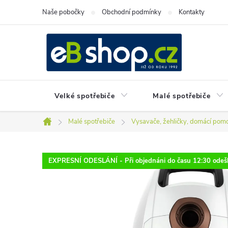
Přejít
Naše pobočky
Obchodní podmínky
Kontakty
na
obsah
Velké spotřebiče
Malé spotřebiče
Malé spotřebiče
Vysavače, žehličky, domácí pomo
Domů
EXPRESNÍ ODESLÁNÍ - Při objednáni do času 12:30 odešl