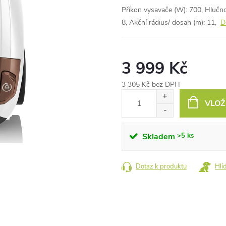
Příkon vysavače (W): 700, Hlučnos
8, Akční rádius/ dosah (m): 11,
D
3 999 Kč
3 305 Kč bez DPH
Měrná
VLOŽ
cena:
Skladem
>5 ks
Dotaz k produktu
Hlí