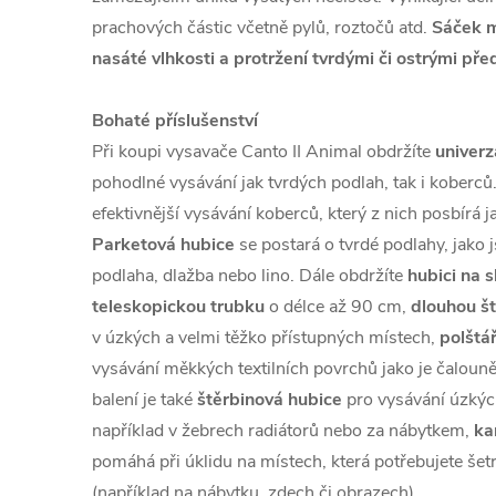
prachových částic včetně pylů, roztočů atd.
Sáček m
nasáté vlhkosti a protržení tvrdými či ostrými př
Bohaté příslušenství
Při koupi vysavače Canto II Animal obdržíte
univerz
pohodlné vysávání jak tvrdých podlah, tak i koberců
efektivnější vysávání koberců, který z nich posbírá jak
Parketová hubice
se postará o tvrdé podlahy, jako 
podlaha, dlažba nebo lino. Dále obdržíte
hubici na s
teleskopickou trubku
o délce až 90 cm,
dlouhou št
v úzkých a velmi těžko přístupných místech,
polštá
vysávání měkkých textilních povrchů jako je čalouně
balení je také
štěrbinová hubice
pro vysávání úzkýc
například v žebrech radiátorů nebo za nábytkem,
ka
pomáhá při úklidu na místech, která potřebujete še
(například na nábytku, zdech či obrazech).