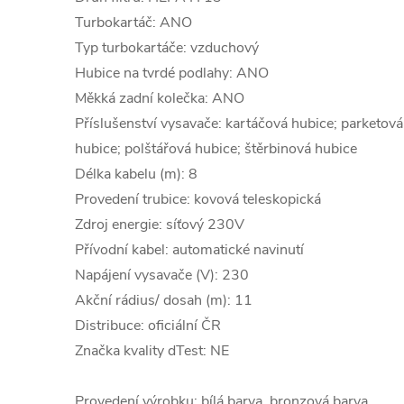
Turbokartáč: ANO
Typ turbokartáče: vzduchový
Hubice na tvrdé podlahy: ANO
Měkká zadní kolečka: ANO
Příslušenství vysavače: kartáčová hubice; parketov
hubice; polštářová hubice; štěrbinová hubice
Délka kabelu (m): 8
Provedení trubice: kovová teleskopická
Zdroj energie: síťový 230V
Přívodní kabel: automatické navinutí
Napájení vysavače (V): 230
Akční rádius/ dosah (m): 11
Distribuce: oficiální ČR
Značka kvality dTest: NE
Provedení výrobku: bílá barva, bronzová barva