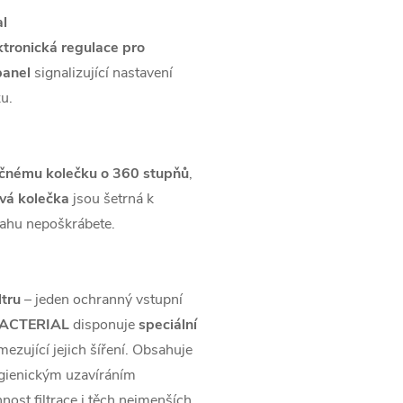
al
ktronická regulace pro
panel
signalizující nastavení
u.
čnému kolečku o 360 stupňů
,
vá kolečka
jsou šetrná k
lahu nepoškrábete.
ltru
– jeden ochranný vstupní
BACTERIAL
disponuje
speciální
amezující jejich šíření. Obsahuje
hygienickým uzavíráním
nost filtrace i těch nejmenších