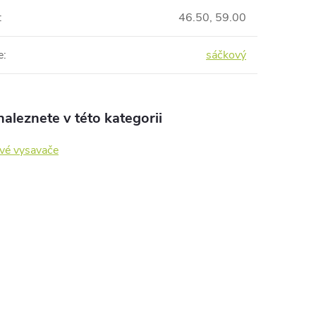
:
46.50, 59.00
e
:
sáčkový
aleznete v této kategorii
vé vysavače