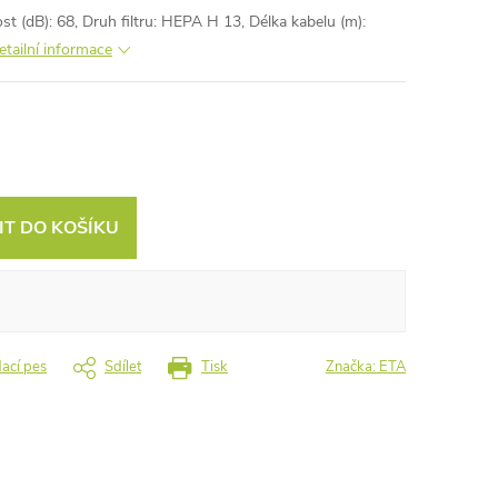
t (dB): 68, Druh filtru: HEPA H 13, Délka kabelu (m):
etailní informace
IT DO KOŠÍKU
dací pes
Sdílet
Tisk
Značka:
ETA