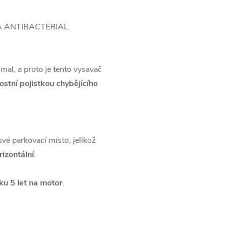
ETA ANTIBACTERIAL.
mal, a proto je tento vysavač
stní pojistkou chybějícího
é parkovací místo, jelikož
rizontální
.
u 5 let na motor
.