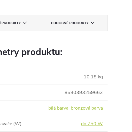
CÍ PRODUKTY
PODOBNÉ PRODUKTY
etry produktu:
:
10.18 kg
8590393259663
bílá barva, bronzová barva
savače (W)
:
do 750 W