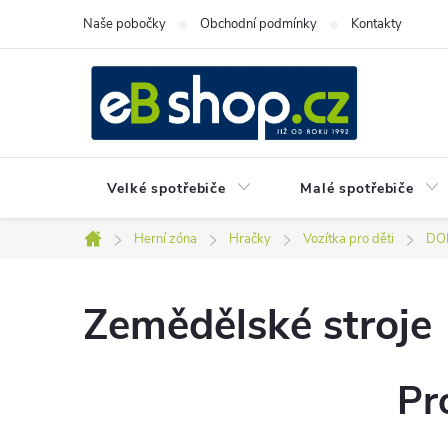
Přejít
Naše pobočky
Obchodní podmínky
Kontakty
na
obsah
Velké spotřebiče
Malé spotřebiče
Herní zóna
Hračky
Vozítka pro děti
DOP
Domů
Zemědělské stroje
Pr