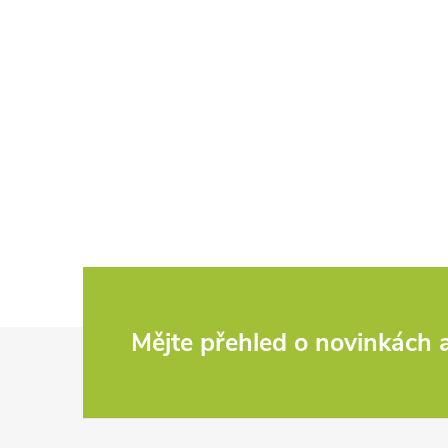
Z
Mějte přehled o novinkách
á