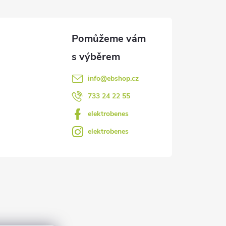
info
@
ebshop.cz
733 24 22 55
elektrobenes
elektrobenes