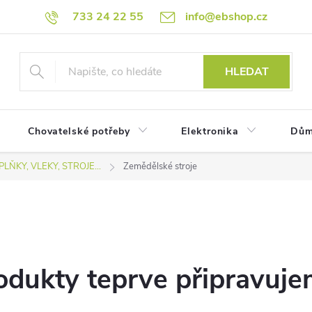
733 24 22 55
info@ebshop.cz
HLEDAT
Chovatelské potřeby
Elektronika
Dům
LŇKY, VLEKY, STROJE...
Zemědělské stroje
odukty teprve připravuje