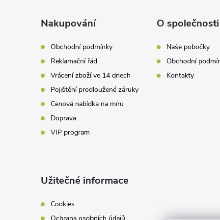
p
a
Nakupování
O společnosti
t
Obchodní podmínky
Naše pobočky
Reklamační řád
Obchodní podmí
í
Vrácení zboží ve 14 dnech
Kontakty
Pojištění prodloužené záruky
Cenová nabídka na míru
Doprava
VIP program
Užitečné informace
Cookies
Ochrana osobních údajů