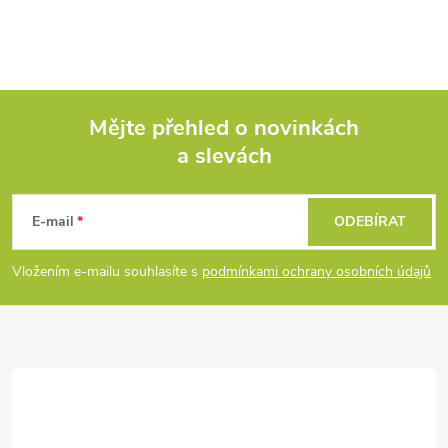
Mějte přehled o novinkách
a slevách
Z
á
E-mail
ODEBÍRAT
p
Vložením e-mailu souhlasíte s
podmínkami ochrany osobních údajů
a
t
í