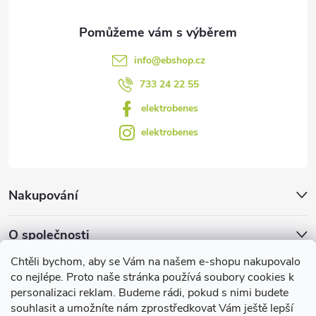
info
@
ebshop.cz
733 24 22 55
elektrobenes
elektrobenes
Nakupování
O společnosti
Chtěli bychom, aby se Vám na našem e-shopu nakupovalo
Facebook
co nejlépe. Proto naše stránka používá soubory cookies k
personalizaci reklam. Budeme rádi, pokud s nimi budete
souhlasit a umožníte nám zprostředkovat Vám ještě lepší