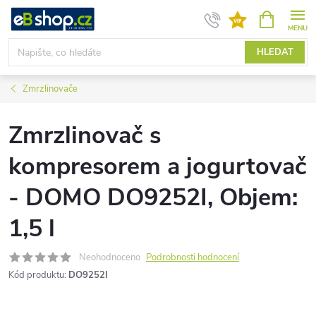
Přejít
NÁKUPNÍ
KOŠÍK
na
obsah
HLEDAT
Zmrzlinovače
Zmrzlinovač s
kompresorem a jogurtovač
- DOMO DO9252I, Objem:
1,5 l
Neohodnoceno
Podrobnosti hodnocení
Kód produktu:
DO9252I