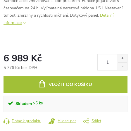
Samochladící zmrzlinovač s kompresorem. Funkce jogurtovač s
časovačem na 24 h. Vyjímatelná nerezová nádoba 1,5 l. Nastavení
tuhosti zmrzliny a rychlosti míchání. Dotykový panel.
Detailní
informace
6 989 Kč
5 776 Kč bez DPH
Měrná
cena:
VLOŽIT DO KOŠÍKU
>5 ks
Skladem
Dotaz k produktu
Hlídací pes
Sdílet