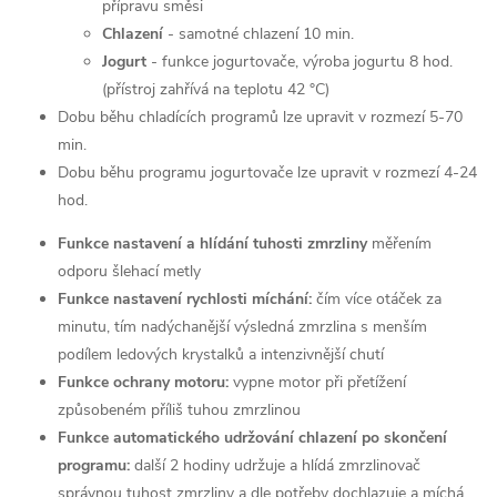
přípravu směsi
Chlazení
- samotné chlazení 10 min.
Jogurt
- funkce jogurtovače, výroba jogurtu 8 hod.
(přístroj zahřívá na teplotu 42 °C)
Dobu běhu chladících programů lze upravit v rozmezí 5-70
min.
Dobu běhu programu jogurtovače lze upravit v rozmezí 4-24
hod.
Funkce nastavení a hlídání tuhosti zmrzliny
měřením
odporu šlehací metly
Funkce nastavení rychlosti míchání:
čím více otáček za
minutu, tím nadýchanější výsledná zmrzlina s menším
podílem ledových krystalků a intenzivnější chutí
Funkce ochrany motoru:
vypne motor při přetížení
způsobeném příliš tuhou zmrzlinou
Funkce automatického udržování chlazení po skončení
programu:
další 2 hodiny udržuje a hlídá zmrzlinovač
správnou tuhost zmrzliny a dle potřeby dochlazuje a míchá