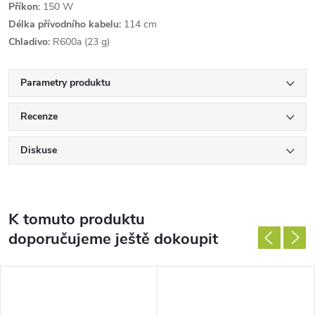
Příkon:
150 W
Délka přívodního kabelu:
114 cm
Chladivo:
R600a (23 g)
Parametry produktu
Recenze
Diskuse
K tomuto produktu
doporučujeme ještě dokoupit