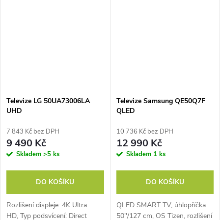
FastScan, 3× HDMI (2.1), 2×
USB...
Televize LG 50UA73006LA
Televize Samsung QE50Q7F
UHD
QLED
7 843 Kč bez DPH
10 736 Kč bez DPH
9 490 Kč
12 990 Kč
Skladem
>5 ks
Skladem
1 ks
DO KOŠÍKU
DO KOŠÍKU
Rozlišení displeje: 4K Ultra
QLED SMART TV, úhlopříčka
HD, Typ podsvícení: Direct
50"/127 cm, OS Tizen, rozlišení