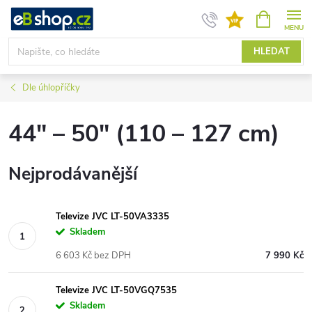
Přejít
NÁKUPNÍ
KOŠÍK
na
obsah
HLEDAT
Dle úhlopříčky
44" – 50" (110 – 127 cm)
Nejprodávanější
Televize JVC LT-50VA3335
Skladem
6 603 Kč bez DPH
7 990 Kč
Televize JVC LT-50VGQ7535
Skladem