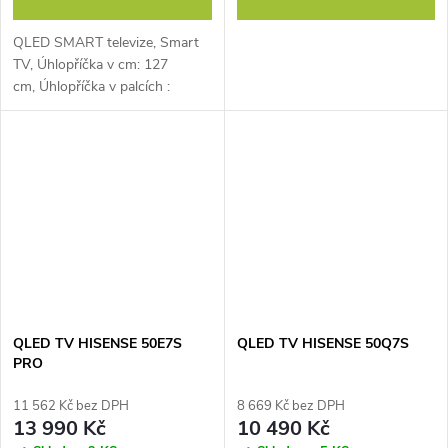
QLED SMART televize, Smart
TV, Úhlopříčka v cm: 127
cm, Úhlopříčka v palcích :
50", Rozlišení: 4K - UHD 3840
× 2160, Typ obrazovky:
QLED, Počet...
QLED TV HISENSE 50E7S
QLED TV HISENSE 50Q7S
PRO
11 562 Kč bez DPH
8 669 Kč bez DPH
13 990 Kč
10 490 Kč