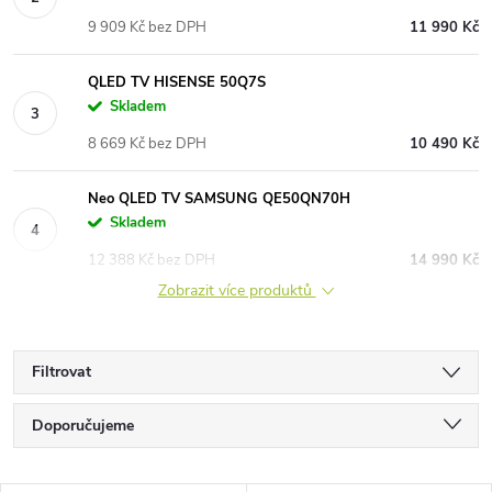
9 909 Kč bez DPH
11 990 Kč
QLED TV HISENSE 50Q7S
Skladem
8 669 Kč bez DPH
10 490 Kč
Neo QLED TV SAMSUNG QE50QN70H
Skladem
12 388 Kč bez DPH
14 990 Kč
Zobrazit více produktů
Filtrovat
Ř
Doporučujeme
a
Nejlevnější