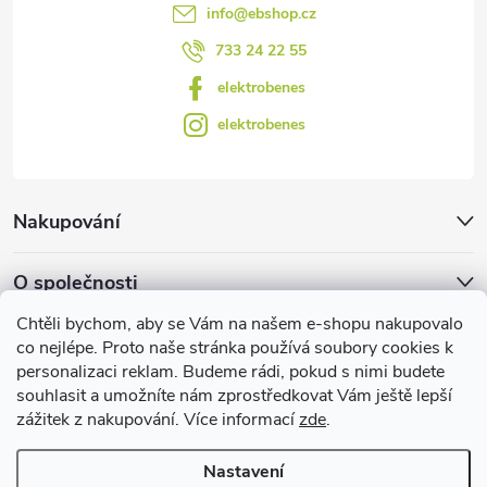
s
info
@
ebshop.cz
u
733 24 22 55
elektrobenes
elektrobenes
Nakupování
O společnosti
Chtěli bychom, aby se Vám na našem e-shopu nakupovalo
Facebook
co nejlépe. Proto naše stránka používá soubory cookies k
personalizaci reklam. Budeme rádi, pokud s nimi budete
souhlasit a umožníte nám zprostředkovat Vám ještě lepší
zážitek z nakupování. Více informací
zde
.
Užitečné informace
Nastavení