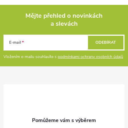
k
c
o
í
Mějte přehled o novinkách
v
a slevách
á
Z
p
n
r
á
í
E-mail
ODEBÍRAT
v
p
Vložením e-mailu souhlasíte s
podmínkami ochrany osobních údajů
k
a
y
t
v
ý
í
p
i