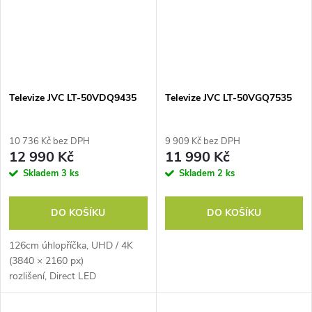
Televize JVC LT-50VDQ9435
Televize JVC LT-50VGQ7535
10 736 Kč bez DPH
9 909 Kč bez DPH
12 990 Kč
11 990 Kč
Skladem
3 ks
Skladem
2 ks
DO KOŠÍKU
DO KOŠÍKU
126cm úhlopříčka, UHD / 4K
(3840 × 2160 px)
rozlišení, Direct LED
podsvícení, smart
funkce, HbbTV , Skylink