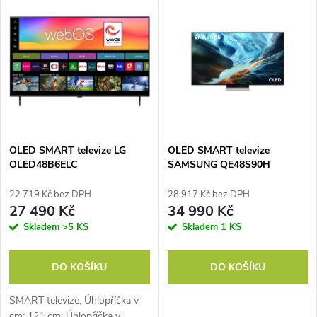
u
k
k
t
t
ů
ů
OLED SMART televize LG
OLED SMART televize
OLED48B6ELC
SAMSUNG QE48S90H
22 719 Kč bez DPH
28 917 Kč bez DPH
27 490 Kč
34 990 Kč
Skladem
>5 KS
Skladem
1 KS
DO KOŠÍKU
DO KOŠÍKU
SMART televize, Úhlopříčka v
cm: 121 cm, Úhlopříčka v