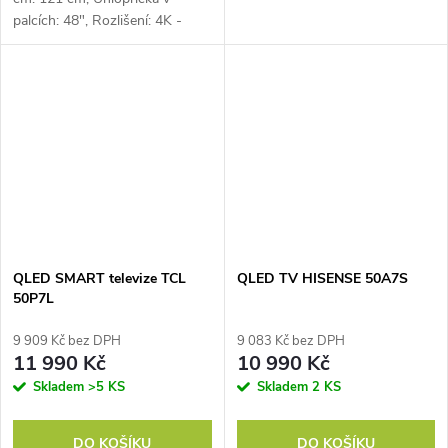
palcích: 48", Rozlišení: 4K -
UHD 3840 × 2160, Typ
obrazovky: OLED, Počet HDMI:
4, USB:...
QLED SMART televize TCL
QLED TV HISENSE 50A7S
50P7L
9 909 Kč bez DPH
9 083 Kč bez DPH
11 990 Kč
10 990 Kč
Skladem
>5 KS
Skladem
2 KS
DO KOŠÍKU
DO KOŠÍKU