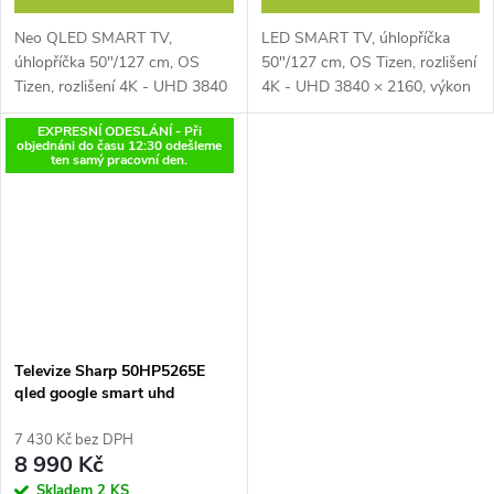
Neo QLED SMART TV,
LED SMART TV, úhlopříčka
úhlopříčka 50"/127 cm, OS
50"/127 cm, OS Tizen, rozlišení
Tizen, rozlišení 4K - UHD 3840
4K - UHD 3840 × 2160, výkon
× 2160, výkon reproduktorů
reproduktorů 20W, 1 × USB, 3
EXPRESNÍ ODESLÁNÍ - Při
30W, 2 × USB, 4 × HDMI, LAN,
× HDMI, LAN, Wifi, BT, Hbbtv
objednáni do času 12:30 odešleme
Wifi, BT, Hbbtv (červené
(červené tlačítko), Disney+,
ten samý pracovní den.
tlačítko), Disney+,...
YouTube
Televize Sharp 50HP5265E
qled google smart uhd
7 430 Kč bez DPH
8 990 Kč
Skladem
2 KS