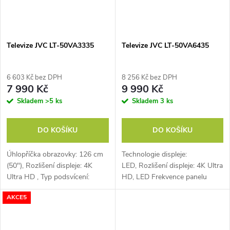
Televize JVC LT-50VA3335
Televize JVC LT-50VA6435
6 603 Kč bez DPH
8 256 Kč bez DPH
7 990 Kč
9 990 Kč
Skladem
>5 ks
Skladem
3 ks
DO KOŠÍKU
DO KOŠÍKU
Úhlopříčka obrazovky: 126 cm
Technologie displeje:
(50"), Rozlišení displeje: 4K
LED, Rozlišení displeje: 4K Ultra
Ultra HD , Typ podsvícení:
HD, LED Frekvence panelu
Direct LED , HbbTV (červené
(Hz): 50/60 , Počet HDMI: 3
AKCE5
tlačítko), Tuner: DVB-C; DVB-
, Počet USB: 2, Rozměr pro
S2; DVB-T;...
uchycení (VESA)...