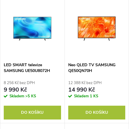
V
Nejdražší
z
ý
Nejprodávanější
e
p
Abecedně
n
i
í
s
p
LED SMART televize
Neo QLED TV SAMSUNG
SAMSUNG UE50U8072H
QE50QN70H
p
r
8 256 Kč bez DPH
12 388 Kč bez DPH
r
9 990 Kč
14 990 Kč
o
Skladem
>5 KS
Skladem
1 KS
o
d
DO KOŠÍKU
DO KOŠÍKU
d
u