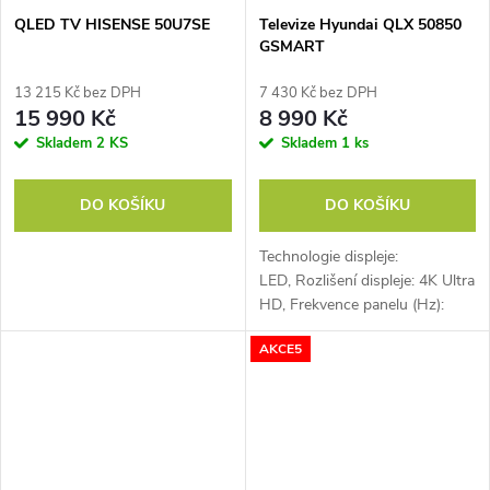
QLED TV HISENSE 50U7SE
Televize Hyundai QLX 50850
GSMART
13 215 Kč bez DPH
7 430 Kč bez DPH
15 990 Kč
8 990 Kč
Skladem
2 KS
Skladem
1 ks
DO KOŠÍKU
DO KOŠÍKU
Technologie displeje:
LED, Rozlišení displeje: 4K Ultra
HD, Frekvence panelu (Hz):
50/60, Hudební výkon (W):
AKCE5
20, Počet HDMI: 3, Počet
USB:...