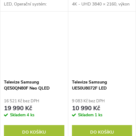
LED, Operační systém:
4K - UHD 3840 × 2160, výkon
WebOS, Zvuk: AI Sound
reproduktorů 20W, 1 × USB, 3
Pro, Hudební výkon (W): 20,
× HDMI, LAN, Wifi, BT, Hbbtv
(červené tlačítko), Disney+,
YouTube
Televize Samsung
Televize Samsung
QE50QN80F Neo QLED
UE50U8072F LED
16 521 Kč bez DPH
9 083 Kč bez DPH
19 990 Kč
10 990 Kč
Skladem
4 ks
Skladem
1 ks
DO KOŠÍKU
DO KOŠÍKU