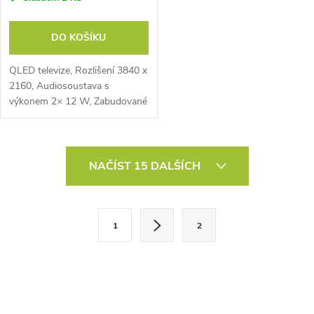
DO KOŠÍKU
QLED televize, Rozlišení 3840 x
2160, Audiosoustava s
výkonem 2× 12 W, Zabudované
rozhraní WiFi, Vestavěné
Bluetooth,
O
NAČÍST 15 DALŠÍCH
v
l
S
1
2
t
á
r
d
á
a
n