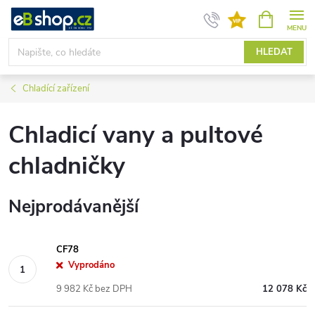
Přejít
NÁKUPNÍ
KOŠÍK
na
obsah
HLEDAT
Chladící zařízení
Chladicí vany a pultové
chladničky
Nejprodávanější
CF78
Vyprodáno
9 982 Kč bez DPH
12 078 Kč