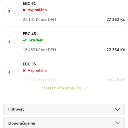
EBC 61
Vyprodáno
23 101 Kč bez DPH
27 952 Kč
EBC 45
Skladem
18 483 Kč bez DPH
22 364 Kč
EBC 35
Vyprodáno
15 916 Kč bez DPH
19 258 Kč
Zobrazit více produktů
Filtrovat
Ř
Doporučujeme