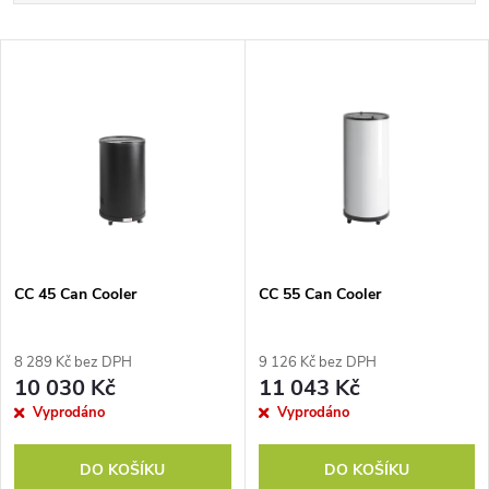
a
Nejlevnější
V
Nejdražší
z
ý
Nejprodávanější
e
p
Abecedně
n
i
í
s
p
CC 45 Can Cooler
CC 55 Can Cooler
p
r
8 289 Kč bez DPH
9 126 Kč bez DPH
r
10 030 Kč
11 043 Kč
o
Vyprodáno
Vyprodáno
o
d
DO KOŠÍKU
DO KOŠÍKU