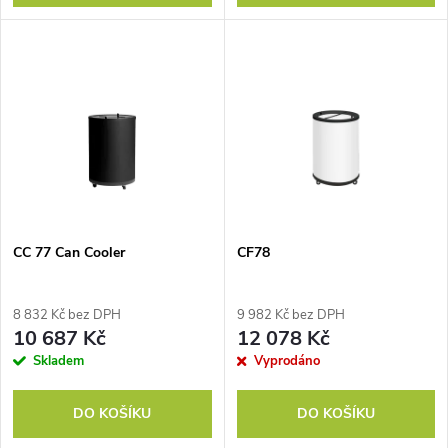
d
u
u
k
k
t
t
ů
ů
CC 77 Can Cooler
CF78
8 832 Kč bez DPH
9 982 Kč bez DPH
10 687 Kč
12 078 Kč
Skladem
Vyprodáno
DO KOŠÍKU
DO KOŠÍKU