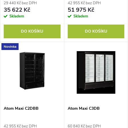
r
29 440 Kč bez DPH
42 955 Kč bez DPH
r
35 622 Kč
51 975 Kč
o
Skladem
Skladem
o
d
DO KOŠÍKU
DO KOŠÍKU
d
u
Novinka
u
k
k
t
t
ů
ů
Atom Maxi C2DBB
Atom Maxi C3DB
42 955 Kč bez DPH
60 840 Kč bez DPH