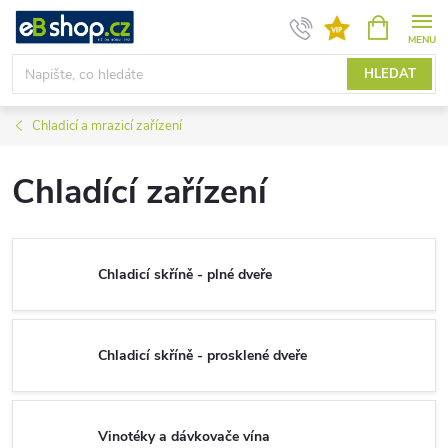
Přejít
NÁKUPNÍ
KOŠÍK
na
obsah
HLEDAT
Chladicí a mrazicí zařízení
Chladící zařízení
Chladicí skříně - plné dveře
Chladicí skříně - prosklené dveře
Vinotéky a dávkovače vína