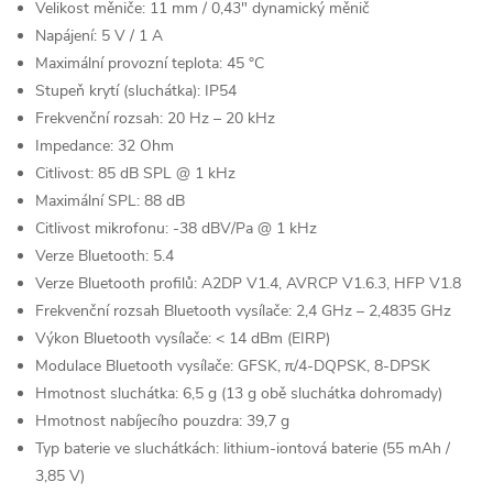
Velikost měniče:
11 mm / 0,43" dynamický měnič
Napájení:
5 V / 1 A
Maximální provozní teplota:
45 °C
Stupeň krytí (sluchátka):
IP54
Frekvenční rozsah:
20 Hz – 20 kHz
Impedance:
32 Ohm
Citlivost:
85 dB SPL @ 1 kHz
Maximální SPL:
88 dB
Citlivost mikrofonu:
-38 dBV/Pa @ 1 kHz
Verze Bluetooth:
5.4
Verze Bluetooth profilů:
A2DP V1.4, AVRCP V1.6.3, HFP V1.8
Frekvenční rozsah Bluetooth vysílače:
2,4 GHz – 2,4835 GHz
Výkon Bluetooth vysílače:
< 14 dBm (EIRP)
Modulace Bluetooth vysílače:
GFSK, π/4-DQPSK, 8-DPSK
Hmotnost sluchátka:
6,5 g (13 g obě sluchátka dohromady)
Hmotnost nabíjecího pouzdra:
39,7 g
Typ baterie ve sluchátkách:
lithium-iontová baterie (55 mAh /
3,85 V)