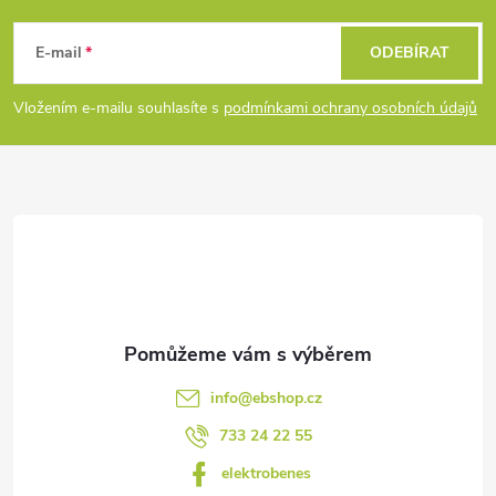
á
E-mail
ODEBÍRAT
p
Vložením e-mailu souhlasíte s
podmínkami ochrany osobních údajů
a
t
í
info
@
ebshop.cz
733 24 22 55
elektrobenes