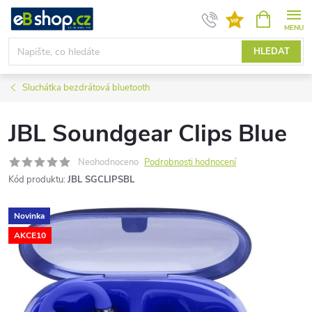
Přejít
NÁKUPNÍ
KOŠÍK
na
obsah
HLEDAT
Sluchátka bezdrátová bluetooth
JBL Soundgear Clips Blue
Neohodnoceno
Podrobnosti hodnocení
Kód produktu:
JBL SGCLIPSBL
Novinka
AKCE10