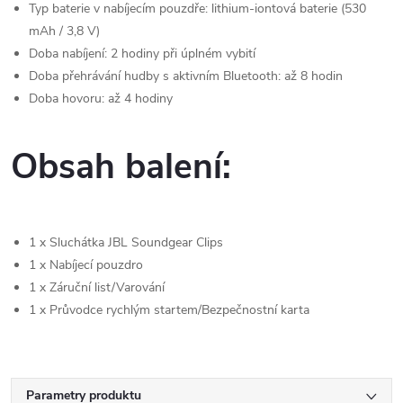
Typ baterie v nabíjecím pouzdře:
lithium-iontová baterie (530
mAh / 3,8 V)
Doba nabíjení:
2 hodiny při úplném vybití
Doba přehrávání hudby s aktivním Bluetooth:
až 8 hodin
Doba hovoru:
až 4 hodiny
Obsah balení:
1 x Sluchátka JBL Soundgear Clips
1 x Nabíjecí pouzdro
1 x Záruční list/Varování
1 x Průvodce rychlým startem/Bezpečnostní karta
Parametry produktu