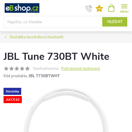
Přejít
NÁKUPNÍ
KOŠÍK
na
obsah
HLEDAT
Sluchátka bezdrátová bluetooth
JBL Tune 730BT White
Neohodnoceno
Podrobnosti hodnocení
Kód produktu:
JBL T730BTWHT
Novinka
AKCE10