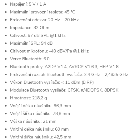
Napájení:
5 V / 1 A
Maximální provozní teplota:
45 °C
Frekvenční odezva:
20 Hz – 20 kHz
Impedance:
32 Ohm
Citlivost:
97 dB SPL @1 kHz
Maximální SPL:
94 dB
Citlivost mikrofonu:
-40 dBV/Pa @1 kHz
Verze Bluetooth:
6.0
Bluetooth profily:
A2DP V1.4, AVRCP V1.6.3, HFP V1.8
Frekvenční rozsah Bluetooth vysílače:
2,4 GHz – 2,4835 GHz
Výkon Bluetooth vysílače:
< 11 dBm (EIRP)
Modulace Bluetooth vysílače:
GFSK, π/4DQPSK, 8DPSK
Hmotnost:
218,2 g
Vnější délka náušníku:
96,3 mm
Vnější šířka náušníku:
78,8 mm
Výška náušníku:
21 mm
Vnitřní délka náušníku:
60 mm
Vnitřní šířka náušníku:
42,5 mm