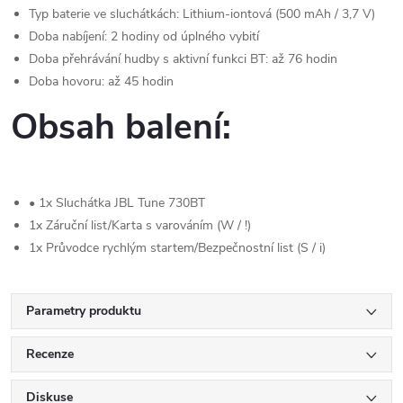
Typ baterie ve sluchátkách:
Lithium-iontová (500 mAh / 3,7 V)
Doba nabíjení:
2 hodiny od úplného vybití
Doba přehrávání hudby s aktivní funkci BT:
až 76 hodin
Doba hovoru:
až 45 hodin
Obsah balení:
• 1x Sluchátka JBL Tune 730BT
1x Záruční list/Karta s varováním (W / !)
1x Průvodce rychlým startem/Bezpečnostní list (S / i)
Parametry produktu
Recenze
Diskuse