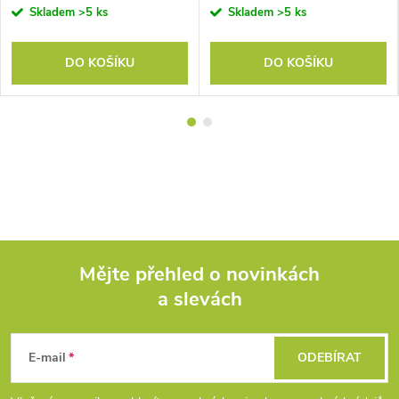
Skladem
>5 ks
Skladem
>5 ks
DO KOŠÍKU
DO KOŠÍKU
Mějte přehled o novinkách
a slevách
Z
á
E-mail
ODEBÍRAT