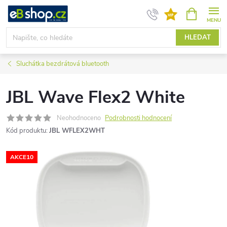
Přejít
NÁKUPNÍ
KOŠÍK
na
obsah
HLEDAT
Sluchátka bezdrátová bluetooth
JBL Wave Flex2 White
Neohodnoceno
Podrobnosti hodnocení
Kód produktu:
JBL WFLEX2WHT
AKCE10