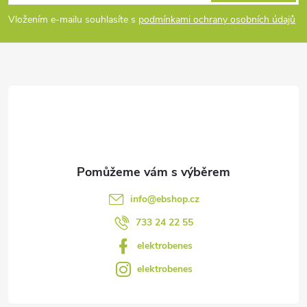
p
Vložením e-mailu souhlasíte s
podmínkami ochrany osobních údajů
a
t
í
info
@
ebshop.cz
733 24 22 55
elektrobenes
elektrobenes