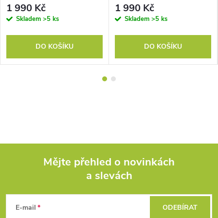
1 990 Kč
1 990 Kč
Skladem
>5 ks
Skladem
>5 ks
DO KOŠÍKU
DO KOŠÍKU
Mějte přehled o novinkách
a slevách
Z
á
E-mail
ODEBÍRAT