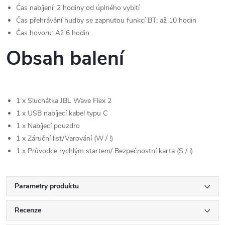
Čas nabíjení:
2 hodiny od úplného vybití
Čas přehrávání hudby se zapnutou funkcí BT:
až 10 hodin
Čas hovoru:
Až 6 hodin
Obsah balení
1 x Sluchátka JBL Wave Flex 2
1 x USB nabíjecí kabel typu C
1 x Nabíjecí pouzdro
1 x Záruční list/Varování (W / !)
1 x Průvodce rychlým startem/ Bezpečnostní karta (S / i)
Parametry produktu
Recenze