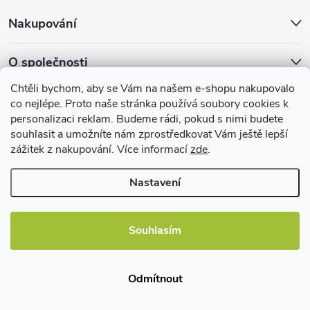
Nakupování
O společnosti
Chtěli bychom, aby se Vám na našem e-shopu nakupovalo
Facebook
co nejlépe. Proto naše stránka používá soubory cookies k
personalizaci reklam. Budeme rádi, pokud s nimi budete
souhlasit a umožníte nám zprostředkovat Vám ještě lepší
zážitek z nakupování. Více informací
zde
.
Užitečné informace
Nastavení
Souhlasím
Copyright 2026
EBshop.cz
. Všechna práva vyhrazena.
Odmítnout
Vytvořil Shoptet