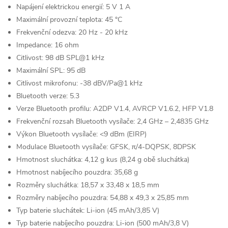
Napájení elektrickou energií:
5 V 1 A
Maximální provozní teplota:
45 °C
Frekvenční odezva:
20 Hz - 20 kHz
Impedance:
16 ohm
Citlivost:
98 dB SPL@1 kHz
Maximální SPL:
95 dB
Citlivost mikrofonu:
-38 dBV/Pa@1 kHz
Bluetooth verze:
5.3
Verze Bluetooth profilu:
A2DP V1.4, AVRCP V1.6.2, HFP V1.8
Frekvenční rozsah Bluetooth vysílače:
2,4 GHz – 2,4835 GHz
Výkon Bluetooth vysílače:
<9 dBm (EIRP)
Modulace Bluetooth vysílače:
GFSK, π/4-DQPSK, 8DPSK
Hmotnost sluchátka:
4,12 g kus (8,24 g obě sluchátka)
Hmotnost nabíjecího pouzdra:
35,68 g
Rozměry sluchátka:
18,57 x 33,48 x 18,5 mm
Rozměry nabíjecího pouzdra:
54,88 x 49,3 x 25,85 mm
Typ baterie sluchátek:
Li-ion (45 mAh/3,85 V)
Typ baterie nabíjecího pouzdra:
Li-ion (500 mAh/3,8 V)