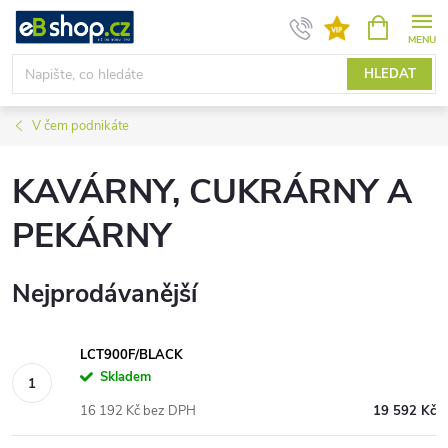
Přejít
NÁKUPNÍ
KOŠÍK
na
obsah
HLEDAT
V čem podnikáte
KAVÁRNY, CUKRÁRNY A
PEKÁRNY
Nejprodávanější
LCT900F/BLACK
Skladem
16 192 Kč bez DPH
19 592 Kč