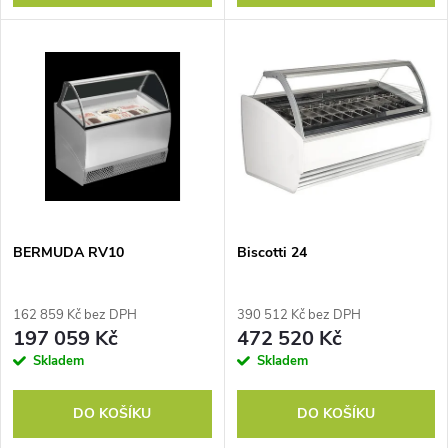
d
u
u
k
k
t
t
ů
ů
BERMUDA RV10
Biscotti 24
162 859 Kč bez DPH
390 512 Kč bez DPH
197 059 Kč
472 520 Kč
Skladem
Skladem
DO KOŠÍKU
DO KOŠÍKU