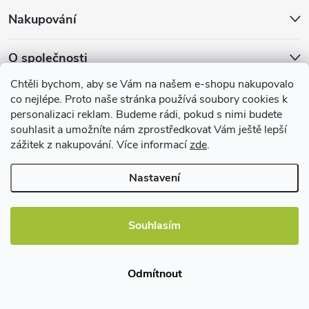
Nakupování
O společnosti
Chtěli bychom, aby se Vám na našem e-shopu nakupovalo
Facebook
co nejlépe. Proto naše stránka používá soubory cookies k
personalizaci reklam. Budeme rádi, pokud s nimi budete
souhlasit a umožníte nám zprostředkovat Vám ještě lepší
zážitek z nakupování. Více informací
zde
.
Užitečné informace
Nastavení
Souhlasím
Copyright 2026
EBshop.cz
. Všechna práva vyhrazena.
Odmítnout
Vytvořil Shoptet