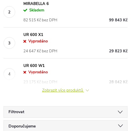
MIRABELLA 6
Skladem
82 515 Kč bez DPH
99 843 Kč
UR 600 X1
Vyprodáno
24 647 Kč bez DPH
29 823 Kč
UR 600 W1
Vyprodáno
23 175 Kč bez DPH
28 042 Kč
Zobrazit více produktů
Filtrovat
Ř
Doporučujeme