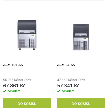
a
Nejlevnější
V
Nejdražší
z
ý
Nejprodávanější
e
p
Abecedně
n
i
í
s
p
ACM 107 AS
ACM 57 AS
p
r
56 083 Kč bez DPH
47 389 Kč bez DPH
r
67 861 Kč
57 341 Kč
o
Skladem
Skladem
o
d
DO KOŠÍKU
DO KOŠÍKU