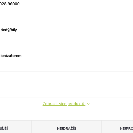
 0028 96000
šedý/bílý
 ionizátorem
Zobrazit více produktů
ĚJŠÍ
NEJDRAŽŠÍ
NEJPR