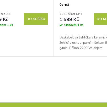
černá
č bez DPH
1 321 Kč bez DPH
9 Kč
1 599 Kč
DO KOŠÍKU
DO K
adem
1 ks
Skladem
1 ks
Bezkabelová žehlička s keramic
žehlicí plochou, parním šokem 
g/min. Příkon 2200 W, objem
zásobníku na vodu 220 ml.