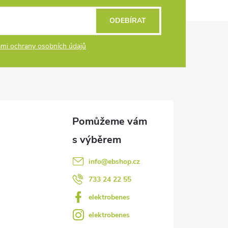
ODEBÍRAT
mi ochrany osobních údajů
info
@
ebshop.cz
733 24 22 55
elektrobenes
elektrobenes