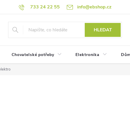
733 24 22 55
info@ebshop.cz
HLEDAT
Chovatelské potřeby
Elektronika
Dům
elektro