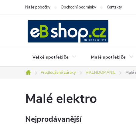
Přejít
Naše pobočky
Obchodní podmínky
Kontakty
na
obsah
Velké spotřebiče
Malé spotřebiče
Prodloužené záruky
VÍKENDOMÁNIE
Malé 
Domů
Malé elektro
Nejprodávanější