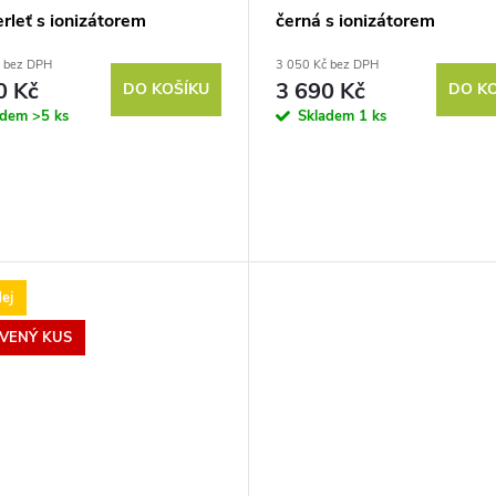
erleť s ionizátorem
černá s ionizátorem
č bez DPH
3 050 Kč bez DPH
0 Kč
3 690 Kč
DO KOŠÍKU
DO K
adem
>5 ks
Skladem
1 ks
ej
VENÝ KUS