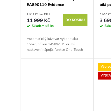
u
EA890110 Evidence
bílá p
r
9 917 Kč bez DPH
3 050 K
k
o
11 999 Kč
3 69
DO KOŠÍKU
Skladem
>5 ks
Skl
t
d
Automatický kávovar výkon tlaku
ů
u
15bar, příkon 1450W, 15 druhů
nastavení nápojů, funkce One-Touch-
k
Cappuccino, funkce extra porce
espressa.
Výprod
t
VYSTA
ů