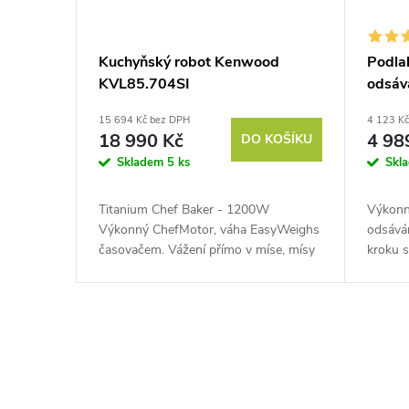
Kuchyňský robot Kenwood
Podlah
KVL85.704SI
odsá
15 694 Kč bez DPH
4 123 K
18 990 Kč
4 98
DO KOŠÍKU
Skladem
5 ks
Skl
Titanium Chef Baker - 1200W
Výkonný
Výkonný ChefMotor, váha EasyWeighs
odsává
časovačem. Vážení přímo v míse, mísy
kroku s
DuoBowl™, Kenwood World App,
podlahu
míchací nástavce EasyClean. Kapacita
běžnému
mísy 7l;...
plochy.