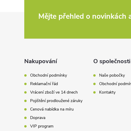
d
Z
Mějte přehled o novinkách
a
c
á
í
p
p
a
Nakupování
O společnosti
r
t
v
Obchodní podmínky
Naše pobočky
Reklamační řád
Obchodní podmí
k
í
Vrácení zboží ve 14 dnech
Kontakty
y
Pojištění prodloužené záruky
v
Cenová nabídka na míru
Doprava
ý
VIP program