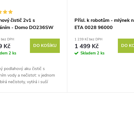
ový čistič 2v1 s
Přísl. k robotům - mlýnek 
váním - Domo DO236SW
ETA 0028 96000
č bez DPH
1 239 Kč bez DPH
9 Kč
1 499 Kč
DO KOŠÍKU
DO K
adem
2 ks
Skladem
2 ks
 podlahový aku čistič s
ním vody a nečistot: v jednom
bírá nečistoty, vytírá i suší
. Ušetří až 90% vody proti
 vytírání a uklidí až 60 m2