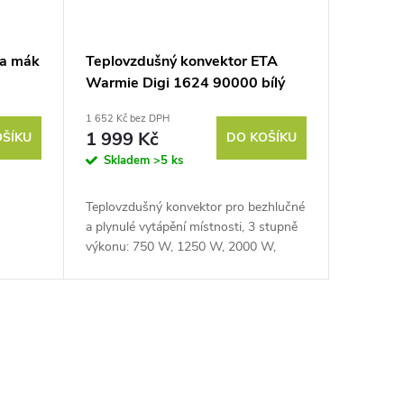
na mák
Teplovzdušný konvektor ETA
Warmie Digi 1624 90000 bílý
1 652 Kč bez DPH
1 999 Kč
OŠÍKU
DO KOŠÍKU
Skladem
>5 ks
Teplovzdušný konvektor pro bezhlučné
a plynulé vytápění místnosti, 3 stupně
výkonu: 750 W, 1250 W, 2000 W,
nastavení teploty 5–35 °C, časovač.