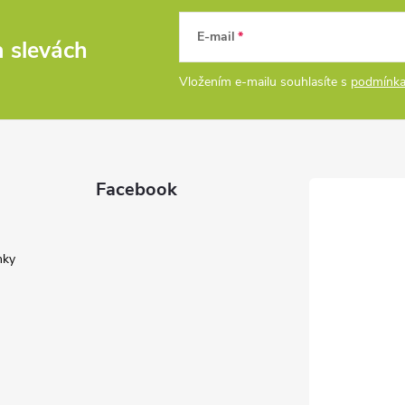
E-mail
a slevách
Vložením e-mailu souhlasíte s
podmínka
Facebook
nky