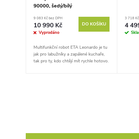
90000, šedý/bílý
9 083 Kč bez DPH
3 718 K
10 990 Kč
DO KOŠÍKU
4 49
Vyprodáno
Skl
Multifunkční robot ETA Leonardo je tu
jak pro labužníky a zapálené kuchaře,
tak pro ty, kdo chtějí mít rychle hotovo.
V kuchyni zastane práci několika
spotřebičů a obsahuje 15...
O
v
l
á