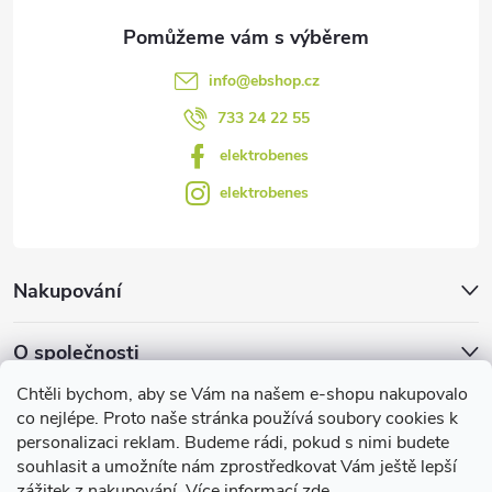
y
v
info
@
ebshop.cz
ý
733 24 22 55
p
elektrobenes
i
elektrobenes
s
u
Nakupování
O společnosti
Chtěli bychom, aby se Vám na našem e-shopu nakupovalo
Facebook
co nejlépe. Proto naše stránka používá soubory cookies k
personalizaci reklam. Budeme rádi, pokud s nimi budete
souhlasit a umožníte nám zprostředkovat Vám ještě lepší
zážitek z nakupování. Více informací
zde
.