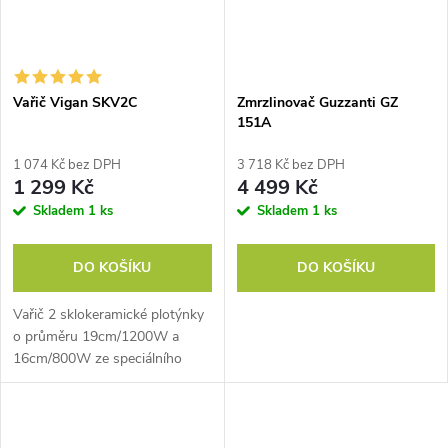
Vařič Vigan SKV2C
Zmrzlinovač Guzzanti GZ
151A
1 074 Kč bez DPH
3 718 Kč bez DPH
1 299 Kč
4 499 Kč
Skladem
1 ks
Skladem
1 ks
DO KOŠÍKU
DO KOŠÍKU
Vařič 2 sklokeramické plotýnky
o průměru 19cm/1200W a
16cm/800W ze speciálního
krystalického skla