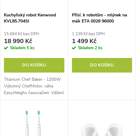
í
s
p
Kuchyňský robot Kenwood
Přísl. k robotům - mlýnek na
KVL85.704SI
mák ETA 0028 96000
p
r
15 694 Kč bez DPH
1 239 Kč bez DPH
r
18 990 Kč
1 499 Kč
o
Skladem
5 ks
Skladem
2 ks
o
d
DO KOŠÍKU
DO KOŠÍKU
d
u
Titanium Chef Baker - 1200W
u
Výkonný ChefMotor, váha
k
EasyWeighs časovačem. Vážení
k
přímo v míse, mísy DuoBowl™,
t
Kenwood World App, míchací
nástavce EasyClean. Kapacita
t
mísy 7l;...
ů
ů