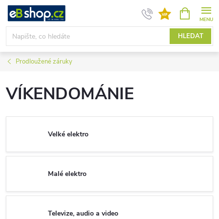
Přejít
NÁKUPNÍ
KOŠÍK
na
obsah
HLEDAT
Prodloužené záruky
VÍKENDOMÁNIE
Velké elektro
Malé elektro
Televize, audio a video