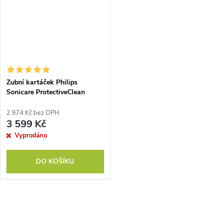
Zubní kartáček Philips
Sonicare ProtectiveClean
HX6850/47
2 974 Kč bez DPH
3 599 Kč
Vyprodáno
DO KOŠÍKU
O