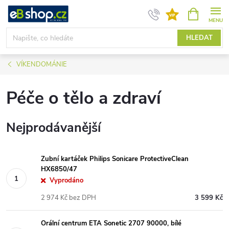
Přejít
NÁKUPNÍ
KOŠÍK
na
obsah
HLEDAT
VÍKENDOMÁNIE
Péče o tělo a zdraví
Nejprodávanější
Zubní kartáček Philips Sonicare ProtectiveClean
HX6850/47
Vyprodáno
2 974 Kč bez DPH
3 599 Kč
Orální centrum ETA Sonetic 2707 90000, bílé