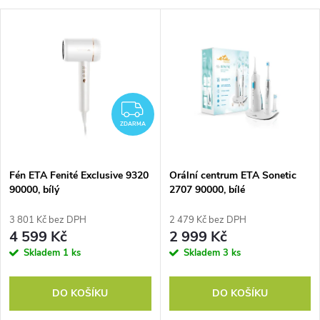
a
V
Nejdražší
z
ý
Nejprodávanější
e
p
Abecedně
n
ZDARMA
i
ZDARMA
í
s
p
Fén ETA Fenité Exclusive 9320
Orální centrum ETA Sonetic
90000, bílý
2707 90000, bílé
p
r
3 801 Kč bez DPH
2 479 Kč bez DPH
r
4 599 Kč
2 999 Kč
o
Skladem
1 ks
Skladem
3 ks
o
d
DO KOŠÍKU
DO KOŠÍKU
d