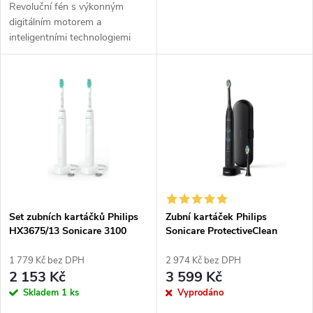
u
Revoluční fén s výkonným
u
digitálním motorem a
k
inteligentními technologiemi
k
pro exkluzivní péči a perfektní
t
styling vlasů.
t
ů
ů
Set zubních kartáčků Philips
Zubní kartáček Philips
HX3675/13 Sonicare 3100
Sonicare ProtectiveClean
HX6850/47
1 779 Kč bez DPH
2 974 Kč bez DPH
2 153 Kč
3 599 Kč
Skladem
1 ks
Vyprodáno