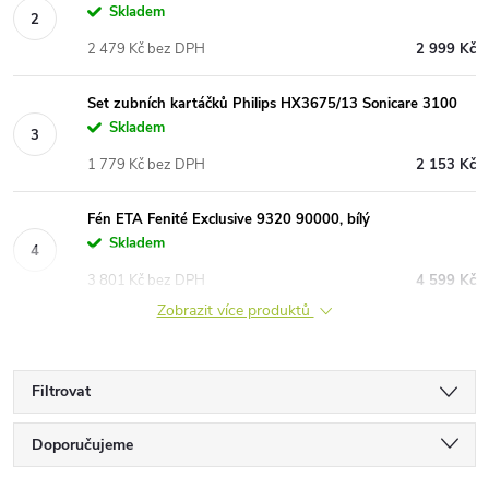
Skladem
2 479 Kč bez DPH
2 999 Kč
Set zubních kartáčků Philips HX3675/13 Sonicare 3100
Skladem
1 779 Kč bez DPH
2 153 Kč
Fén ETA Fenité Exclusive 9320 90000, bílý
Skladem
3 801 Kč bez DPH
4 599 Kč
Zobrazit více produktů
Filtrovat
Ř
Doporučujeme
Nejlevnější