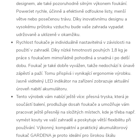
designem, ale také pozoruhodně silným výkonem foukání.
PowerJet rychle, účinně a efektivně odfoukne listy, menší
větve nebo posečenou trávu. Díky inovativnímu designu a
vysokému průtoku vzduchu bude vaše zahrada vypadat
udržovaně a uklizeně v okamžiku.
Rychlost foukače je individuálně nastavitelná v závislosti na
použití v zahradě. Díky nízké hmotnosti pouhých 1,8 kg je
práce s foukačem mimořádně pohodlná a snadná i po delší
dobu. Foukač je také dobře vyvážen, takže nedochází k únavě
zápěstí a paží. Tomu přispívá i vynikající ergonomie výrobku.
Jasně viditelný LED indikátor na zařízení zobrazuje aktuální
úroveň nabití akumulátoru.
Tento výrobek vám nabízí ještě více: přesná tryska, která je
součástí balení, prodlužuje dosah foukače a umožňuje vám
pracovat ještě přesněji na složitých místech, kde je třeba např.
vymést kouty ve vaší zahradě a poskytuje větší flexibilitu při
používání. Výkonný, kompaktní a praktický akumulátorový
foukač GARDENA je proto ideální pro širokou škálu