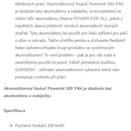
úklidových prací. Akumulátorový foukač PowerJet 18V P4A
je dodáván bez akumulátoru a nabíječky. Je kompatibilní se
všemi 18V akumulátory Aliance POWER FOR ALL, jedné z
největších aliancí předních výrobců akumulátorů různých
značek. Tyto akumulátory lze použít pro řadu zařízení pro péči
o dům a zahradu. Takže ušetříte peníze a zůstanete flexibilní!
Nebo upřednostňujete koupi produktu se systémovým
akumulátorem? To není problém - pak je pro vás sada k
okamžitému použití ta pravá. Vášeň poháněná značkou
GARDENA - zahradní akumulátorové vybavení, které vám
poskytuje svobodu při práci.
Akumulátorový foukač PowerJet 18V P4A je dodáván bez
akumulátoru a nabíječky.
Specifikace
Rychlost foukání 100 km/h