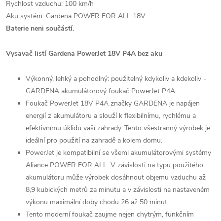
Rychlost vzduchu: 100 km/h
Aku systém: Gardena POWER FOR ALL 18V
Baterie neni součástí.
Vysavač listí Gardena PowerJet 18V P4A bez aku
Výkonný, lehký a pohodlný: použitelný kdykoliv a kdekoliv -
GARDENA akumulátorový foukač PowerJet P4A
Foukač PowerJet 18V P4A značky GARDENA je napájen
energií z akumulátoru a slouží k flexibilnímu, rychlému a
efektivnímu úklidu vaší zahrady. Tento všestranný výrobek je
ideální pro použití na zahradě a kolem domu.
PowerJet je kompatibilní se všemi akumulátorovými systémy
Aliance POWER FOR ALL. V závislosti na typu použitého
akumulátoru může výrobek dosáhnout objemu vzduchu až
8,9 kubických metrů za minutu a v závislosti na nastaveném
výkonu maximální doby chodu 26 až 50 minut.
Tento moderní foukač zaujme nejen chytrým, funkčním