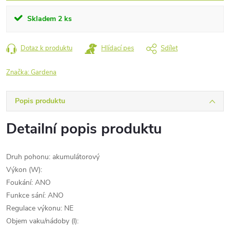
Skladem
2 ks
Dotaz k produktu
Hlídací pes
Sdílet
Značka:
Gardena
Popis produktu
Detailní popis produktu
Druh pohonu: akumulátorový
Výkon (W):
Foukání: ANO
Funkce sání: ANO
Regulace výkonu: NE
Objem vaku/nádoby (l):