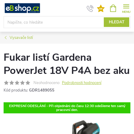
Přejít
NÁKUPNÍ
KOŠÍK
na
obsah
HLEDAT
Vysavače listí
Fukar listí Gardena
PowerJet 18V P4A bez aku
Neohodnoceno
Podrobnosti hodnocení
Kód produktu:
GDR1489055
EXPRESNÍ ODESLÁNÍ - Při objednáni do času 12:30 odešleme ten samý
pracovní den.