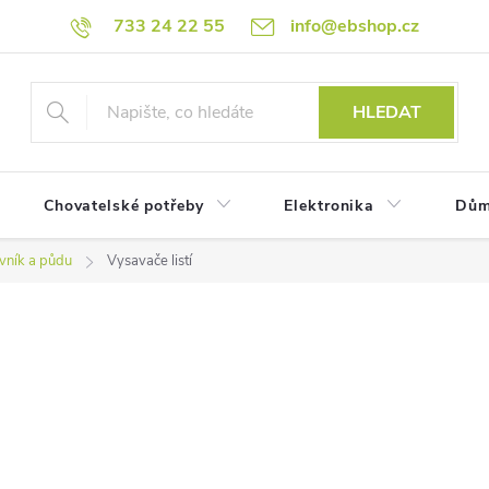
733 24 22 55
info@ebshop.cz
HLEDAT
Chovatelské potřeby
Elektronika
Dům
ávník a půdu
Vysavače listí