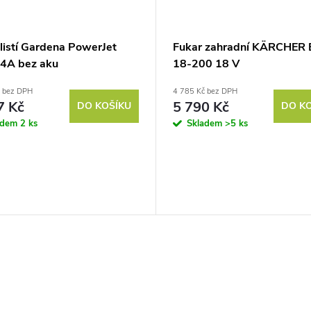
 listí Gardena PowerJet
Fukar zahradní KÄRCHER 
4A bez aku
18-200 18 V
č bez DPH
4 785 Kč bez DPH
7 Kč
5 790 Kč
DO KOŠÍKU
DO K
adem
2 ks
Skladem
>5 ks