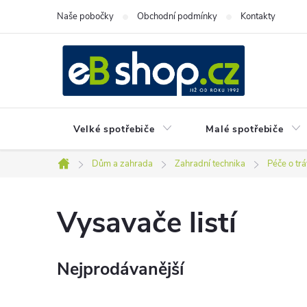
Přejít
Naše pobočky
Obchodní podmínky
Kontakty
na
obsah
Velké spotřebiče
Malé spotřebiče
Dům a zahrada
Zahradní technika
Péče o tr
Domů
Vysavače listí
Nejprodávanější