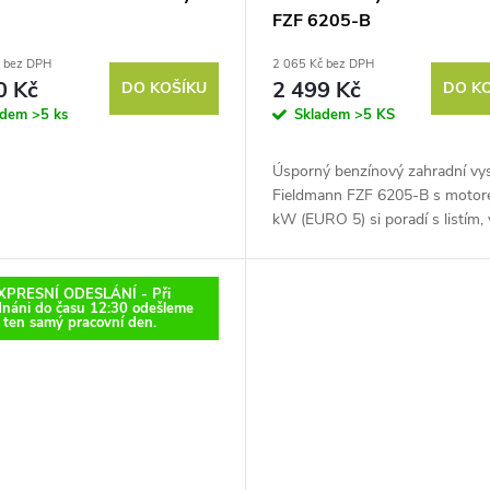
FZF 6205-B
č bez DPH
2 065 Kč bez DPH
0 Kč
2 499 Kč
DO KOŠÍKU
DO K
adem
>5 ks
Skladem
>5 KS
Úsporný benzínový zahradní vy
Fieldmann FZF 6205-B s motor
kW (EURO 5) si poradí s listím,
i trávou. Lehká konstrukce a
ergonomické madlo zajišťují
pohodlnou...
XPRESNÍ ODESLÁNÍ - Při
dnáni do času 12:30 odešleme
ten samý pracovní den.