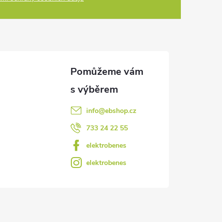
info
@
ebshop.cz
733 24 22 55
elektrobenes
elektrobenes