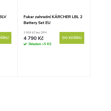
BLV
Fukar zahradní KÄRCHER LBL 2
Battery Set EU
3 959 Kč bez DPH
4 790 Kč
OŠÍKU
DO KOŠÍKU
Skladem
>5 KS