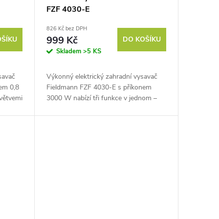
FZF 4030-E
826 Kč bez DPH
999 Kč
OŠÍKU
DO KOŠÍKU
Skladem
>5 KS
savač
Výkonný elektrický zahradní vysavač
em 0,8
Fieldmann FZF 4030-E s příkonem
 větvemi
3000 W nabízí tři funkce v jednom –
foukání, vysávání a drcení. Díky
ocelovému drtiči, regulaci výkonu a...