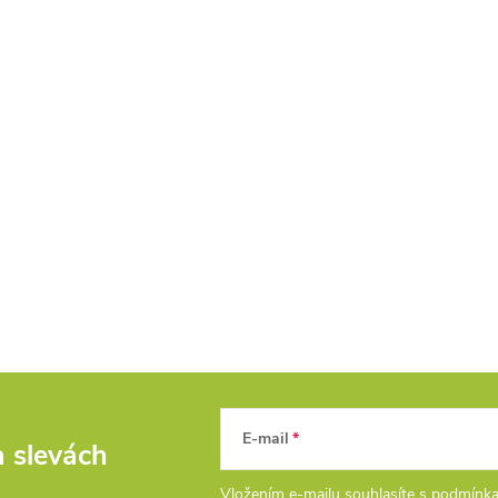
E-mail
a slevách
Vložením e-mailu souhlasíte s
podmínka