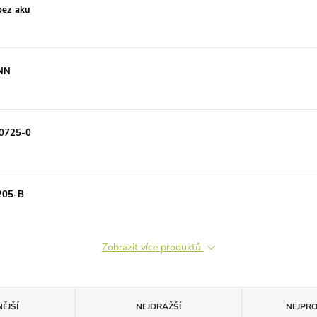
bez aku
NN
70725-0
205-B
Zobrazit více produktů
ĚJŠÍ
NEJDRAŽŠÍ
NEJPR