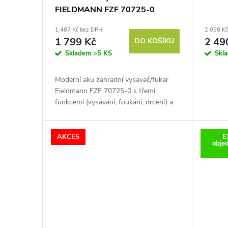
u
FIELDMANN FZF 70725-0
r
1 487 Kč bez DPH
2 058 K
k
o
1 799 Kč
2 49
DO KOŠÍKU
Skladem
>5 KS
Skl
t
d
Moderní aku zahradní vysavač/fukar
ů
u
Fieldmann FZF 70725-0 s třemi
funkcemi (vysávání, foukání, drcení) a
k
TURBO režimem si poradí i s
náročným úklidem. Díky sacímu výkonu
až 630...
AKCE5
E
t
obje
ů