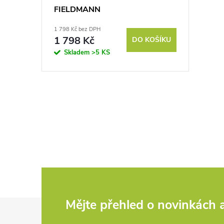
FIELDMANN
1 798 Kč bez DPH
1 798 Kč
DO KOŠÍKU
Skladem
>5 KS
O
v
l
á
d
Z
Mějte přehled o novinkách
a