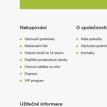
c
á
í
p
p
a
Nakupování
O společnosti
r
t
v
Obchodní podmínky
Naše pobočky
Reklamační řád
Obchodní podmí
k
í
Vrácení zboží ve 14 dnech
Kontakty
y
Pojištění prodloužené záruky
v
Cenová nabídka na míru
Doprava
ý
VIP program
p
i
Užitečné informace