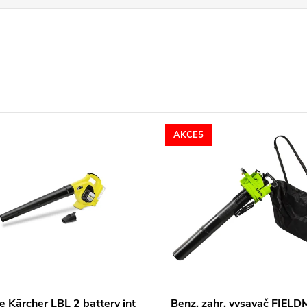
AKCE5
e Kärcher LBL 2 battery int
Benz. zahr. vysavač FIEL