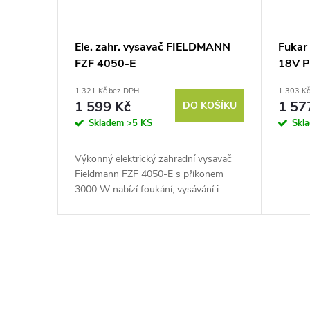
Ele. zahr. vysavač FIELDMANN
Fukar
FZF 4050-E
18V P
1 321 Kč bez DPH
1 303 K
1 599 Kč
1 57
DO KOŠÍKU
Skladem
>5 KS
Skl
Výkonný elektrický zahradní vysavač
Fieldmann FZF 4050-E s příkonem
3000 W nabízí foukání, vysávání i
drcení listí. Díky ocelovému drtiči a
sacímu výkonu 10-16 m³/min zvládne
i...