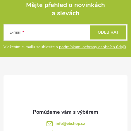
Mějte přehled o novinkách
d
a slevách
Z
a
á
c
E-mail
ODEBÍRAT
p
í
Vložením e-mailu souhlasíte s
podmínkami ochrany osobních údajů
p
a
r
t
v
í
k
y
v
info
@
ebshop.cz
ý