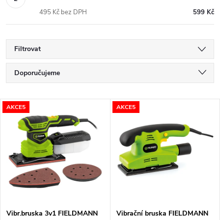
495 Kč bez DPH
599 Kč
Filtrovat
Ř
Doporučujeme
a
Nejlevnější
V
AKCE5
AKCE5
Nejdražší
z
ý
Nejprodávanější
e
p
Abecedně
n
i
í
s
Vibr.bruska 3v1 FIELDMANN
Vibrační bruska FIELDMANN