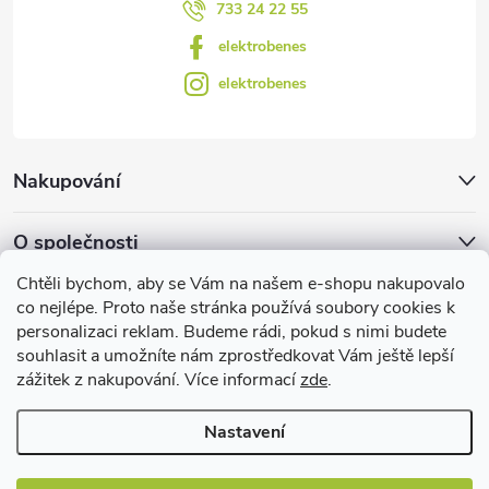
733 24 22 55
p
elektrobenes
i
elektrobenes
s
u
Nakupování
O společnosti
Chtěli bychom, aby se Vám na našem e-shopu nakupovalo
Facebook
co nejlépe. Proto naše stránka používá soubory cookies k
personalizaci reklam. Budeme rádi, pokud s nimi budete
souhlasit a umožníte nám zprostředkovat Vám ještě lepší
zážitek z nakupování. Více informací
zde
.
Užitečné informace
Nastavení