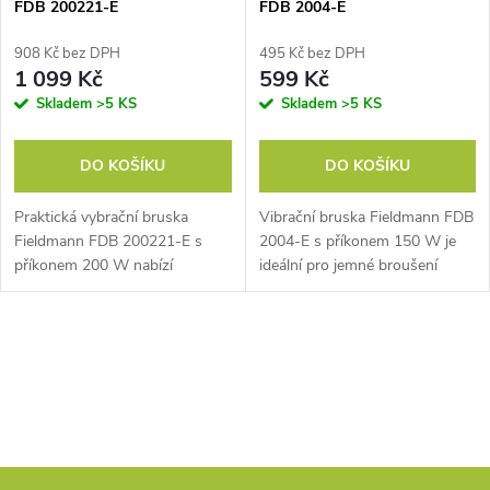
p
FDB 200221-E
FDB 2004-E
p
r
908 Kč bez DPH
495 Kč bez DPH
r
1 099 Kč
599 Kč
o
Skladem
>5 KS
Skladem
>5 KS
o
d
DO KOŠÍKU
DO KOŠÍKU
d
u
Praktická vybrační bruska
Vibrační bruska Fieldmann FDB
u
Fieldmann FDB 200221-E s
2004-E s příkonem 150 W je
k
příkonem 200 W nabízí
ideální pro jemné broušení
k
proměnné otáčky pro přesné
ploch. Rychlost 11 000 ot./min
t
broušení. Tři výměnné brusné
zajišťuje efektivní práci.
desky zajišťují univerzální
Ergonomický tvar a možnost...
t
O
použití. Ergonomický...
ů
v
ů
l
á