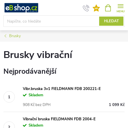
Přejít
NÁKUPNÍ
KOŠÍK
na
obsah
HLEDAT
Brusky
Brusky vibrační
Nejprodávanější
Vibr.bruska 3v1 FIELDMANN FDB 200221-E
Skladem
908 Kč bez DPH
1 099 Kč
Vibrační bruska FIELDMANN FDB 2004-E
Skladem