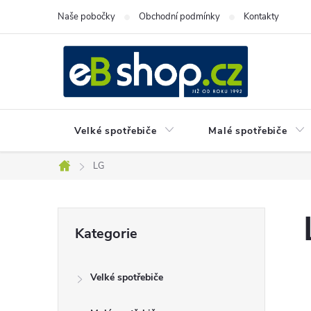
Přejít
Naše pobočky
Obchodní podmínky
Kontakty
na
obsah
Velké spotřebiče
Malé spotřebiče
LG
Domů
P
Přeskočit
Kategorie
kategorie
o
Velké spotřebiče
s