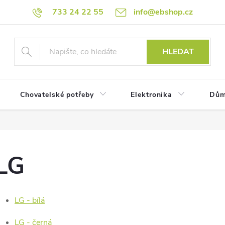
733 24 22 55
info@ebshop.cz
HLEDAT
Chovatelské potřeby
Elektronika
Dům
LG
LG - bílá
LG - černá