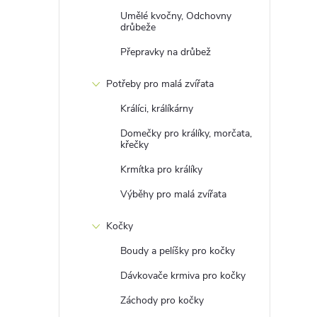
e
Umělé kvočny, Odchovny
drůbeže
l
Přepravky na drůbež
Potřeby pro malá zvířata
Králíci, králíkárny
Domečky pro králíky, morčata,
křečky
Krmítka pro králíky
Výběhy pro malá zvířata
Kočky
Boudy a pelíšky pro kočky
Dávkovače krmiva pro kočky
Záchody pro kočky