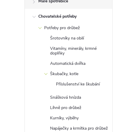
Malé spotřebiče
t
Chovatelské potřeby
r
Potřeby pro drůbež
a
Šrotovníky na obilí
n
Vitamíny, minerály, krmné
doplňky
n
Automatická dvířka
Škubačky, kotle
í
Příslušenství ke škubání
p
Snášková hnízda
a
Líhně pro drůbež
Kurníky, výběhy
n
Napáječky a krmítka pro drůbež