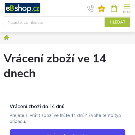
Přejít
NÁKUPNÍ
KOŠÍK
na
obsah
HLEDAT
Domů
Vrácení zboží ve 14
dnech