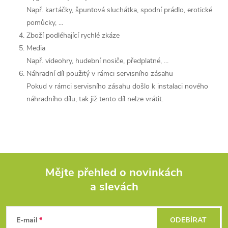
Např. kartáčky, špuntová sluchátka, spodní prádlo, erotické
pomůcky, ...
Zboží podléhající rychlé zkáze
Media
Např. videohry, hudební nosiče, předplatné, ...
Náhradní díl použitý v rámci servisního zásahu
Pokud v rámci servisního zásahu došlo k instalaci nového
náhradního dílu, tak již tento díl nelze vrátit.
Mějte přehled o novinkách
a slevách
Z
á
E-mail
ODEBÍRAT