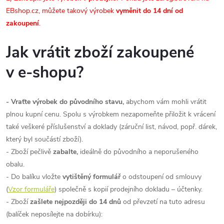
EBshop.cz, můžete takový výrobek
vyměnit do 14 dní od
zakoupení
.
Jak vrátit zboží zakoupené
v e-shopu?
- Vraťte výrobek do původního stavu,
abychom vám mohli vrátit
plnou kupní cenu. Spolu s výrobkem nezapomeňte přiložit k vrácení
také veškeré příslušenství a doklady (záruční list, návod, popř. dárek,
který byl součástí zboží).
- Zboží pečlivě
zabalte,
ideálně do původního a neporušeného
obalu.
- Do balíku vložte
vytištěný formulář
o odstoupení od smlouvy
(
Vzor formuláře
) společně s kopií prodejního dokladu – účtenky.
- Zboží
zašlete nejpozději do 14 dnů
od převzetí na tuto adresu
(balíček neposílejte na dobírku):