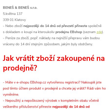
BENEŠ & BENEŠ s.r.o.
5.května 137
339 01 Klatovy
- Nebo zboží
nejpozději do 14 dnů od převzetí
přineste
společně
s dokladem o koupi na kteroukoliv
prodejnu EBshop
(seznam
zde
).
- Peníze za zboží, popř. náklady na nejnižší přepravu vám budou
vráceny do 14 dní stejným způsobem, jakým byly obdrženy.
Jak vrátit zboží zakoupené na
prodejně?
- Máte v e-shopu EBshop.cz vytvořenou registraci? Nakoupili jste
pod tímto účtem produkt v prodejně a chcete jej vrátit? Rádi vám ho
vyměníme.
- Nepoužitý a nepoškozený výrobek v kompletním obalu včetně
veškerého příslušenství přineste
nejpozději do 14 dnů od