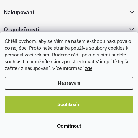
Nakupování
O společnosti
Chtěli bychom, aby se Vám na našem e-shopu nakupovalo
Facebook
co nejlépe. Proto naše stránka používá soubory cookies k
personalizaci reklam. Budeme rádi, pokud s nimi budete
souhlasit a umožníte nám zprostředkovat Vám ještě lepší
zážitek z nakupování. Více informací
zde
.
Užitečné informace
Nastavení
Souhlasím
Copyright 2026
EBshop.cz
. Všechna práva vyhrazena.
Odmítnout
Vytvořil Shoptet